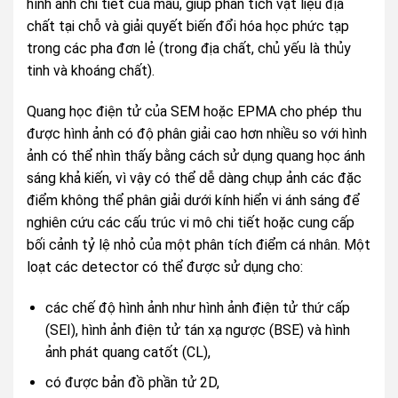
hình ảnh chi tiết của mẫu, giúp phân tích vật liệu địa
chất tại chỗ và giải quyết biến đổi hóa học phức tạp
trong các pha đơn lẻ (trong địa chất, chủ yếu là thủy
tinh và khoáng chất).
Quang học điện tử của SEM hoặc EPMA cho phép thu
được hình ảnh có độ phân giải cao hơn nhiều so với hình
ảnh có thể nhìn thấy bằng cách sử dụng quang học ánh
sáng khả kiến, vì vậy có thể dễ dàng chụp ảnh các đặc
điểm không thể phân giải dưới kính hiển vi ánh sáng để
nghiên cứu các cấu trúc vi mô chi tiết hoặc cung cấp
bối cảnh tỷ lệ nhỏ của một phân tích điểm cá nhân. Một
loạt các detector có thể được sử dụng cho:
các chế độ hình ảnh như hình ảnh điện tử thứ cấp
(SEI), hình ảnh điện tử tán xạ ngược (BSE) và hình
ảnh phát quang catốt (CL),
có được bản đồ phần tử 2D,