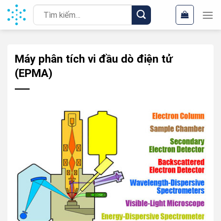
Chuyển
Tìm
đến
kiếm:
nội
dung
Máy phân tích vi đầu dò điện tử
(EPMA)