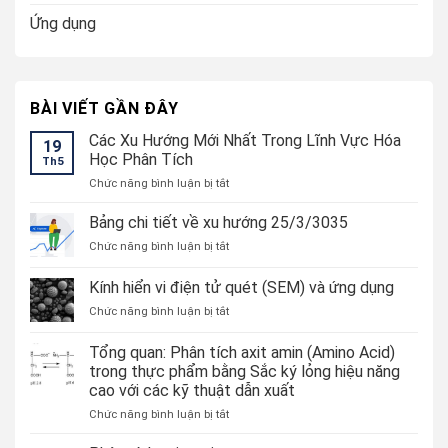
Ứng dụng
BÀI VIẾT GẦN ĐÂY
Các Xu Hướng Mới Nhất Trong Lĩnh Vực Hóa
19
Học Phân Tích
Th5
ở
Chức năng bình luận bị tắt
Các
Xu
Bảng chi tiết về xu hướng 25/3/3035
Hướng
ở
Chức năng bình luận bị tắt
Mới
Bảng
Nhất
chi
Kính hiển vi điện tử quét (SEM) và ứng dụng
Trong
tiết
Lĩnh
ở
Chức năng bình luận bị tắt
về
Vực
Kính
xu
Hóa
hiển
hướng
Tổng quan: Phân tích axit amin (Amino Acid)
Học
vi
25/3/3035
trong thực phẩm bằng Sắc ký lỏng hiệu năng
Phân
điện
Tích
cao với các kỹ thuật dẫn xuất
tử
quét
ở
Chức năng bình luận bị tắt
(SEM)
Tổng
và
quan: