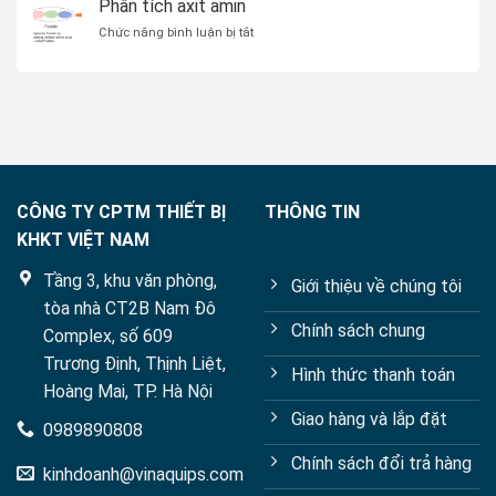
Phân tích axit amin
ứng
Phân
ở
Chức năng bình luận bị tắt
dụng
tích
Phân
axit
tích
amin
axit
(Amino
amin
Acid)
trong
thực
phẩm
bằng
Sắc
CÔNG TY CPTM THIẾT BỊ
THÔNG TIN
ký
KHKT VIỆT NAM
lỏng
hiệu
Tầng 3, khu văn phòng,
năng
Giới thiệu về chúng tôi
cao
tòa nhà CT2B Nam Đô
với
Chính sách chung
Complex, số 609
các
kỹ
Trương Định, Thịnh Liệt,
Hình thức thanh toán
thuật
Hoàng Mai, TP. Hà Nội
dẫn
xuất
Giao hàng và lắp đặt
0989890808
Chính sách đổi trả hàng
kinhdoanh@vinaquips.com