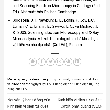
and Scanning Electron Microscopy in Geology (2nd
Ed.), Nhà xuất bản Đại học Cambridge.
Goldstein, J. I., Newbury, D. E., Echlin, P., Joy, D.C.,
Lyman, C. E., Lifshin, E., Sawyer, L. C., và Michael, J.
R., 2003, Scanning Electron Microscopy and X-Ray
Microanalysis: A text for biologists , nhà khoa học
vật liệu và nhà địa chất (3rd Ed.), Plenum
Mục nhập này đã được đăng trong
Lý thuyết, nguyên lý hoạt động
và được gắn thẻ
Nguyên lý SEM
,
Quang diện tử
,
Súng điện tử
,
Ứng
dụng của SEM
.
Nguyên lý hoạt động của
Kính hiển vi điện tử quét –
kính hiển vi điện tử quét
Catốt phát quang (SEM-