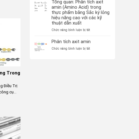
25/3/3035
Tổng quan: Phân tích axit
Tích
vi
amin (Amino Acid) trong
điện
thực phẩm bằng Sắc ký lỏng
tử
hiệu năng cao với các kỹ
quét
thuật dẫn xuất
(SEM)
và
ở
Chức năng bình luận bị tắt
ứng
Tổng
dụng
quan:
Phân tích axit amin
Phân
ở
Chức năng bình luận bị tắt
tích
Phân
axit
tích
amin
axit
(Amino
amin
Acid)
ng Trong
trong
thực
phẩm
 Điều Trị
bằng
ông cụ...
Sắc
ký
lỏng
hiệu
năng
cao
với
các
kỹ
thuật