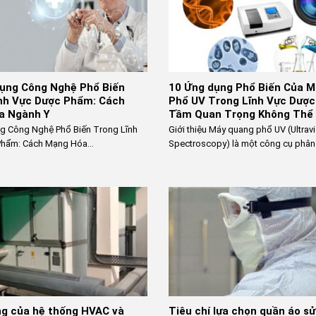
ụng Công Nghệ Phổ Biến
10 Ứng dụng Phổ Biến Của 
nh Vực Dược Phẩm: Cách
Phổ UV Trong Lĩnh Vực Dượ
a Ngành Y
Tầm Quan Trọng Không Thể
g Công Nghệ Phổ Biến Trong Lĩnh
Giới thiệu Máy quang phổ UV (Ultravi
hẩm: Cách Mạng Hóa...
Spectroscopy) là một công cụ phân t
g của hệ thống HVAC và
Tiêu chí lựa chọn quần áo s