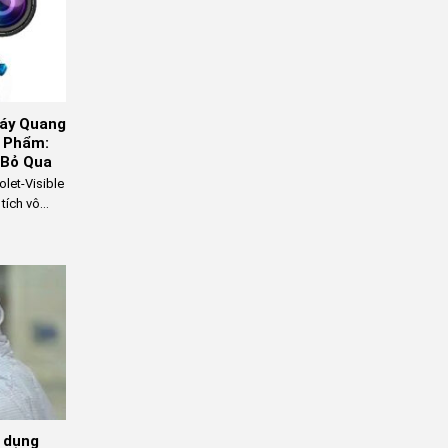
Máy Quang
c Phẩm:
 Bỏ Qua
olet-Visible
ích vô...
ử dụng