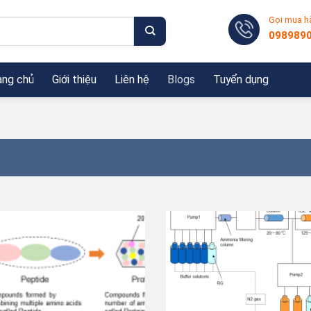
Gọi mua h
098989
ang chủ
Giới thiệu
Liên hệ
Blogs
Tuyển dụng