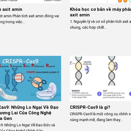
h axit amin
Khóa học cơ bản về máy phâ
axit amin
xit amin Phân tích axit amin đóng vai
1. Nguyên lý và cơ sở phân tích axit
ng trong việc...
chung, các hợp chất...
as9: Những Lo Ngại Về Đạo
CRISPR-Cas9 là gì?
ương Lai Của Công Nghệ
CRISPR-Cas9 là một công cụ chỉnh 
a Gen
cùng mạnh mẽ, đang làm thay...
9: Những Lo Ngại Về Đạo Đức và
Của Công Nghệ Chỉnh Sửa...