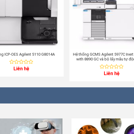
ng ICP-OES Agilent 5110 G8014A
Hệ thống GCMS Agilent 5977C Inert
with 8890 GC và bộ lấy mẫu tự đ
Autosampler
Liên hệ
0
Liên hệ
out
0
of
out
5
of
5