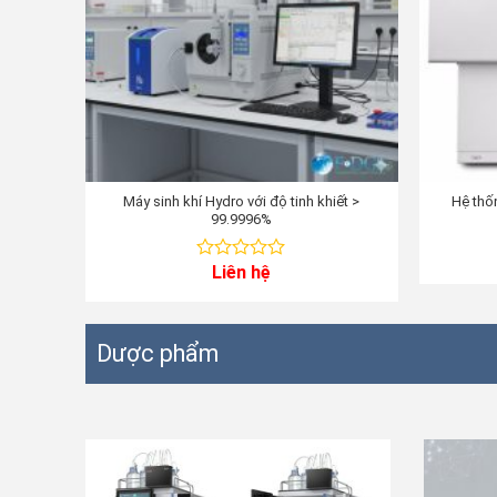
Máy sinh khí Hydro với độ tinh khiết >
Hệ thố
99.9996%
Liên hệ
0
out
of
5
Dược phẩm