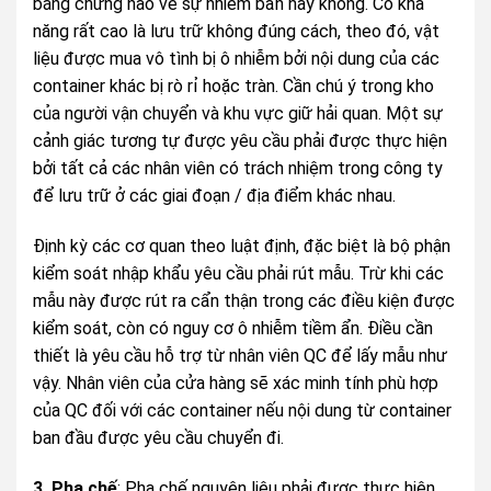
bằng chứng nào về sự nhiễm bẩn hay không. Có khả
năng rất cao là lưu trữ không đúng cách, theo đó, vật
liệu được mua vô tình bị ô nhiễm bởi nội dung của các
container khác bị rò rỉ hoặc tràn. Cần chú ý trong kho
của người vận chuyển và khu vực giữ hải quan. Một sự
cảnh giác tương tự được yêu cầu phải được thực hiện
bởi tất cả các nhân viên có trách nhiệm trong công ty
để lưu trữ ở các giai đoạn / địa điểm khác nhau.
Định kỳ các cơ quan theo luật định, đặc biệt là bộ phận
kiểm soát nhập khẩu yêu cầu phải rút mẫu. Trừ khi các
mẫu này được rút ra cẩn thận trong các điều kiện được
kiểm soát, còn có nguy cơ ô nhiễm tiềm ẩn. Điều cần
thiết là yêu cầu hỗ trợ từ nhân viên QC để lấy mẫu như
vậy. Nhân viên của cửa hàng sẽ xác minh tính phù hợp
của QC đối với các container nếu nội dung từ container
ban đầu được yêu cầu chuyển đi.
3. Pha chế
: Pha chế nguyên liệu phải được thực hiện