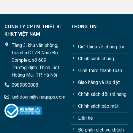
trong
thực
phẩm
bằng
Sắc
CÔNG TY CPTM THIẾT BỊ
THÔNG TIN
ký
KHKT VIỆT NAM
lỏng
hiệu
Tầng 3, khu văn phòng,
năng
Giới thiệu về chúng tôi
cao
tòa nhà CT2B Nam Đô
với
Chính sách chung
Complex, số 609
các
kỹ
Trương Định, Thịnh Liệt,
Hình thức thanh toán
thuật
Hoàng Mai, TP. Hà Nội
dẫn
xuất
Giao hàng và lắp đặt
0989890808
Chính sách đổi trả hàng
kinhdoanh@vinaquips.com
Chính sách bảo mật
Liên hệ
Bộ phận dịch vụ khách