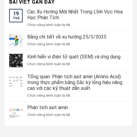
BÀI VIẾT GẦN ĐÂY
Các Xu Hướng Mới Nhất Trong Lĩnh Vực Hóa
19
Học Phân Tích
Th5
ở
Chức năng bình luận bị tắt
Các
Xu
Bảng chi tiết về xu hướng 25/3/3035
Hướng
ở
Chức năng bình luận bị tắt
Mới
Bảng
Nhất
chi
Kính hiển vi điện tử quét (SEM) và ứng dụng
Trong
tiết
Lĩnh
ở
Chức năng bình luận bị tắt
về
Vực
Kính
xu
Hóa
hiển
hướng
Tổng quan: Phân tích axit amin (Amino Acid)
Học
vi
25/3/3035
trong thực phẩm bằng Sắc ký lỏng hiệu năng
Phân
điện
Tích
cao với các kỹ thuật dẫn xuất
tử
quét
ở
Chức năng bình luận bị tắt
(SEM)
Tổng
và
quan:
Phân tích axit amin
ứng
Phân
ở
Chức năng bình luận bị tắt
dụng
tích
Phân
axit
tích
amin
axit
(Amino
amin
Acid)