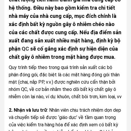
hệ thống. Điều này bao gồm kiểm tra chi tiết
nhà máy của nhà cung cấp, mục đích chính là
xác định bất kỳ nguồn gây ô nhiễm chéo nào
của các chất được cung cấp. Nếu địa điểm sản
xuất đang sản xuất nhiều mặt hàng, định kỳ bộ
phận
QC
sẽ cố gắng xác định sự hiện diện của
chất gây ô nhiễm trong mặt hàng được mua.
Quy trình tiếp theo trong quá trình sản xuất các bộ
phận đóng gói, đặc biệt là các mặt hàng đóng gói thân
mật (chai, nắp PP, v.v.) được nghiên cứu cẩn thận bởi
nhóm QC, về cơ bản nhằm theo dõi bất kỳ chất gây ô
nhiễm còn lại nào, ví dụ: khuôn, chất bôi trơn, kim loại, vv
2. Nhận và lưu trữ
: Nhân viên chịu trách nhiệm dọn dẹp
và chuyển tiếp sẽ được ‘giáo dục’ về tầm quan trọng
của việc kiểm tra hàng hóa để xác định xem có bất kỳ