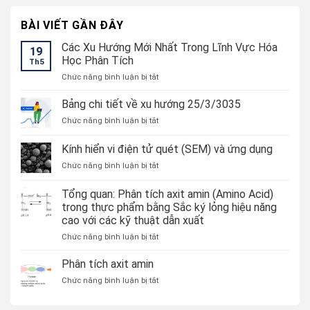
BÀI VIẾT GẦN ĐÂY
Các Xu Hướng Mới Nhất Trong Lĩnh Vực Hóa
19
Học Phân Tích
Th5
ở
Chức năng bình luận bị tắt
Các
Xu
Bảng chi tiết về xu hướng 25/3/3035
Hướng
ở
Chức năng bình luận bị tắt
Mới
Bảng
Nhất
chi
Kính hiển vi điện tử quét (SEM) và ứng dụng
Trong
tiết
Lĩnh
ở
Chức năng bình luận bị tắt
về
Vực
Kính
xu
Hóa
hiển
hướng
Tổng quan: Phân tích axit amin (Amino Acid)
Học
vi
25/3/3035
trong thực phẩm bằng Sắc ký lỏng hiệu năng
Phân
điện
Tích
cao với các kỹ thuật dẫn xuất
tử
quét
ở
Chức năng bình luận bị tắt
(SEM)
Tổng
và
quan:
Phân tích axit amin
ứng
Phân
ở
Chức năng bình luận bị tắt
dụng
tích
Phân
axit
tích
amin