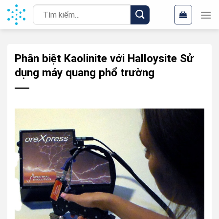
Chuyển
Tìm
đến
kiếm:
nội
dung
Phân biệt Kaolinite với Halloysite Sử
dụng máy quang phổ trường