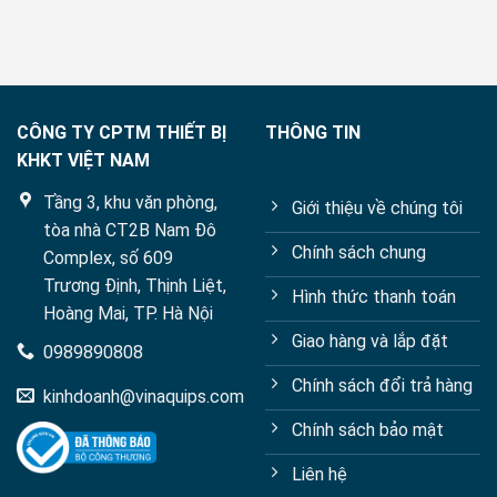
axit
(Amino
amin
Acid)
trong
thực
phẩm
bằng
Sắc
CÔNG TY CPTM THIẾT BỊ
THÔNG TIN
ký
KHKT VIỆT NAM
lỏng
hiệu
Tầng 3, khu văn phòng,
năng
Giới thiệu về chúng tôi
cao
tòa nhà CT2B Nam Đô
với
Chính sách chung
Complex, số 609
các
kỹ
Trương Định, Thịnh Liệt,
Hình thức thanh toán
thuật
Hoàng Mai, TP. Hà Nội
dẫn
xuất
Giao hàng và lắp đặt
0989890808
Chính sách đổi trả hàng
kinhdoanh@vinaquips.com
Chính sách bảo mật
Liên hệ