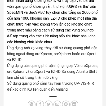
mềm nhận dạng khoáng EZ-ID và truy cập vào ba thư
viện quang phổ khoáng sản: thư viện USGS và thư viện
SpecMIN và GeoSPEC tùy chọn cho tổng số 2600 phổ
của hơn 1000 khoáng sản. EZ-ID cho phép một nhà địa
chất thực hiện việc không trộn lẫn các khoáng chất
trong một mẫu bằng cách sử dụng các vùng phù hợp
để tập trung vào các tính năng hấp thụ khác nhau cho
các khoáng chất khác nhau.
Ứng dụng Ánh xạ vùng thay đổi sử dụng quang phổ cận
hồng ngoại dòng oreXpress, oreXplorer hoặc oreXpert
và EZ-ID
Ứng dụng của quang phổ cận hộng ngoại Với oreXpress,
oreXplorer và oreXpert và EZ-ID Sử dụng Alunite Shift
làm chỉ số trong thăm dò vàng
Sử dụng quang phổ cầm tay hiện trường UV-VIS-NIR
để xác định KS liên quan đến Amiăng