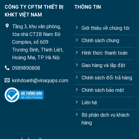
bằng
Sắc
CÔNG TY CPTM THIẾT BỊ
THÔNG TIN
ký
KHKT VIỆT NAM
lỏng
hiệu
Tầng 3, khu văn phòng,
năng
Giới thiệu về chúng tôi
cao
tòa nhà CT2B Nam Đô
với
Chính sách chung
Complex, số 609
các
kỹ
Trương Định, Thịnh Liệt,
Hình thức thanh toán
thuật
Hoàng Mai, TP. Hà Nội
dẫn
xuất
Giao hàng và lắp đặt
0989890808
Chính sách đổi trả hàng
kinhdoanh@vinaquips.com
Chính sách bảo mật
Liên hệ
Bộ phận dịch vụ khách
hàng