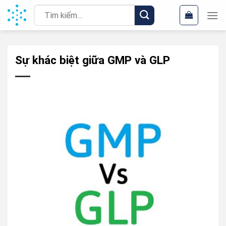
Chuyển
Tìm
đến
kiếm:
nội
dung
Sự khác biệt giữa GMP và GLP