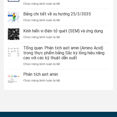
ở
Chức năng bình luận bị tắt
Các
Xu
Bảng chi tiết về xu hướng 25/3/3035
Hướng
ở
Chức năng bình luận bị tắt
Mới
Bảng
Nhất
chi
Kính hiển vi điện tử quét (SEM) và ứng dụng
Trong
tiết
Lĩnh
ở
Chức năng bình luận bị tắt
về
Vực
Kính
xu
Hóa
hiển
hướng
Tổng quan: Phân tích axit amin (Amino Acid)
Học
vi
25/3/3035
trong thực phẩm bằng Sắc ký lỏng hiệu năng
Phân
điện
Tích
cao với các kỹ thuật dẫn xuất
tử
quét
ở
Chức năng bình luận bị tắt
(SEM)
Tổng
và
quan:
Phân tích axit amin
ứng
Phân
ở
Chức năng bình luận bị tắt
dụng
tích
Phân
axit
tích
amin
axit
(Amino
amin
Acid)
trong
thực
phẩm