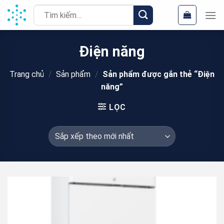
Chuyển
Tìm
đến
kiếm:
nội
dung
Điện năng
Trang chủ
/
Sản phẩm
/
Sản phẩm được gắn thẻ “Điện
năng”
LỌC