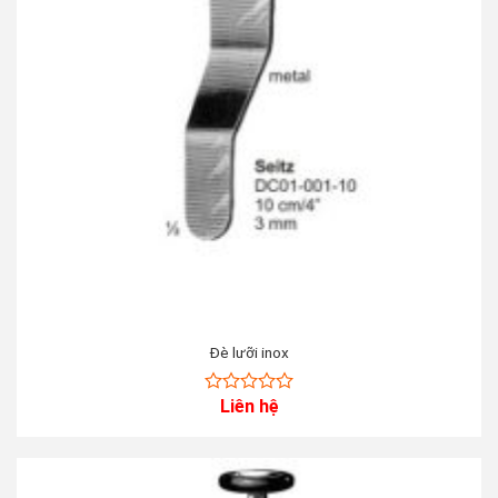
Đè lưỡi inox
Liên hệ
0
out
of
5