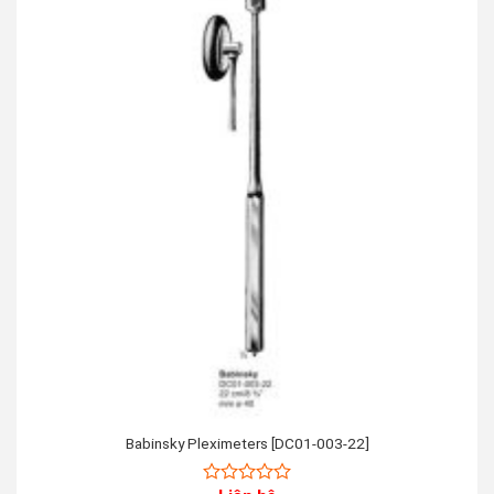
Babinsky Pleximeters [DC01-003-22]