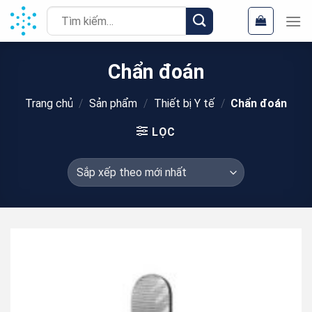
Chuyển
Tìm
đến
kiếm:
nội
dung
Chẩn đoán
Trang chủ
/
Sản phẩm
/
Thiết bị Y tế
/
Chẩn đoán
LỌC