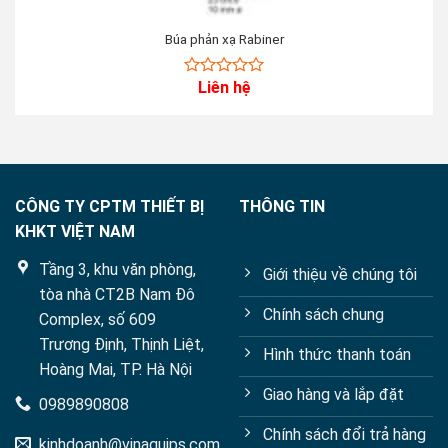
Búa phản xạ Rabiner
Liên hệ
0
out
of
5
CÔNG TY CPTM THIẾT BỊ
THÔNG TIN
KHKT VIỆT NAM
Tầng 3, khu văn phòng,
Giới thiệu về chúng tôi
tòa nhà CT2B Nam Đô
Chính sách chung
Complex, số 609
Trương Định, Thịnh Liệt,
Hình thức thanh toán
Hoàng Mai, TP. Hà Nội
Giao hàng và lắp đặt
0989890808
Chính sách đổi trả hàng
kinhdoanh@vinaquips.com