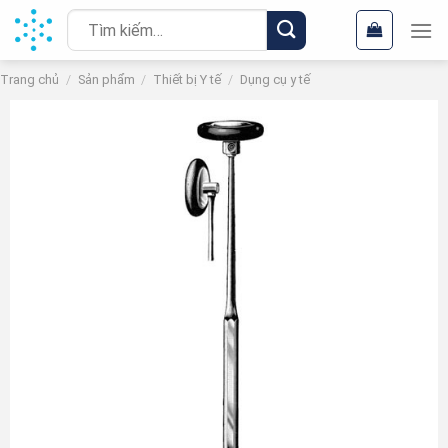
Chuyển
Tìm
đến
kiếm:
nội
Trang chủ
/
Sản phẩm
/
Thiết bị Y tế
/
Dụng cụ y tế
dung