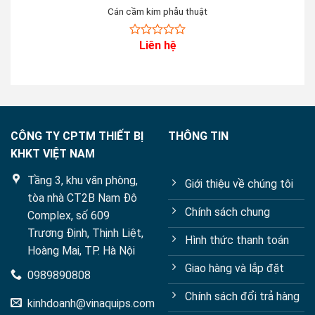
Cán cầm kim phẫu thuật
Liên hệ
0
out
of
5
CÔNG TY CPTM THIẾT BỊ
THÔNG TIN
KHKT VIỆT NAM
Tầng 3, khu văn phòng,
Giới thiệu về chúng tôi
tòa nhà CT2B Nam Đô
Chính sách chung
Complex, số 609
Trương Định, Thịnh Liệt,
Hình thức thanh toán
Hoàng Mai, TP. Hà Nội
Giao hàng và lắp đặt
0989890808
Chính sách đổi trả hàng
kinhdoanh@vinaquips.com