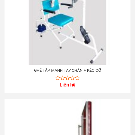
GHẾ TẬP MẠNH TAY CHÂN + KÉO CỔ
Liên hệ
0
out
of
5