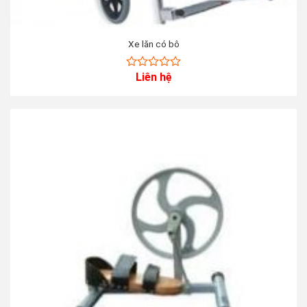
Xe lăn có bô
Liên hệ
0
out
of
5