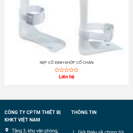
NẸP CỐ ĐỊNH KHỚP CỔ CHÂN
Liên hệ
0
out
of
5
CÔNG TY CPTM THIẾT BỊ
THÔNG TIN
KHKT VIỆT NAM
Tầng 3, khu văn phòng,
Giới thiệu về chúng tôi