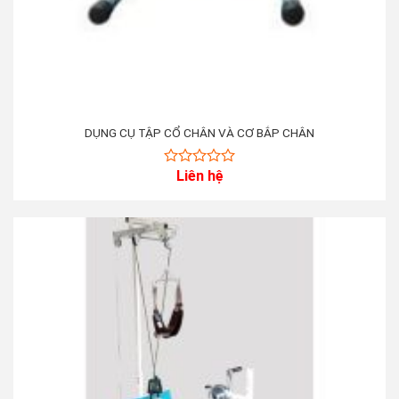
DỤNG CỤ TẬP CỔ CHÂN VÀ CƠ BẮP CHÂN
Liên hệ
0
out
of
5