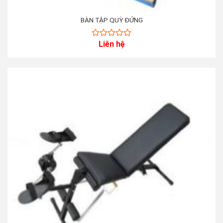
BÀN TẬP QUỲ ĐỨNG
Liên hệ
0
out
of
5