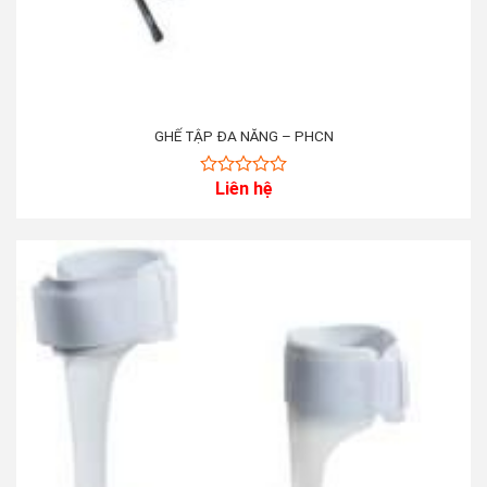
GHẾ TẬP ĐA NĂNG – PHCN
Liên hệ
0
out
of
5