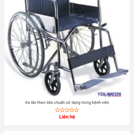
Xe lăn theo tiêu chuẩn sử dụng trong bệnh viện
Liên hệ
0
out
of
5