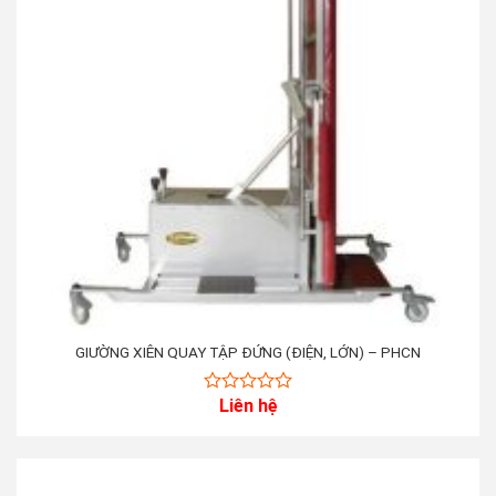
GIƯỜNG XIÊN QUAY TẬP ĐỨNG (ĐIỆN, LỚN) – PHCN
Liên hệ
0
out
of
5