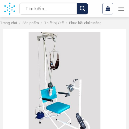
Chuyển
Tìm
đến
kiếm:
nội
Trang chủ
/
Sản phẩm
/
Thiết bị Y tế
/
Phục hồi chức năng
dung