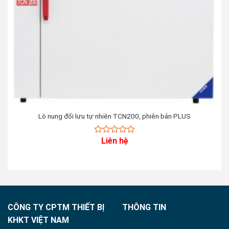
Lò nung đối lưu tự nhiên TCN200, phiên bản PLUS
Liên hệ
0
out
of
5
CÔNG TY CPTM THIẾT BỊ
THÔNG TIN
KHKT VIỆT NAM