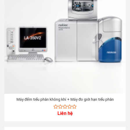
Máy đếm tiểu phân không khí + Máy đo giới hạn tiểu phân
Liên hệ
0
out
of
5