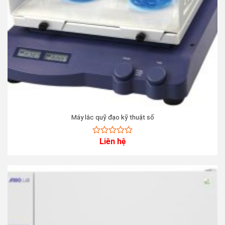
Máy lắc quỹ đạo kỹ thuật số
Liên hệ
0
out
of
5