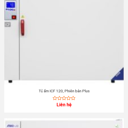
Tủ ấm ICF 120, Phiên bản Plus
Liên hệ
0
out
of
5