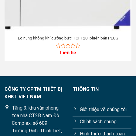
Lò nung không khí cưỡng bức TCF120, phiên bản PLUS
Liên hệ
0
out
of
5
CÔNG TY CPTM THIẾT BỊ
THÔNG TIN
KHKT VIỆT NAM
Tầng 3, khu văn phòng,
Giới thiệu về chúng tôi
tòa nhà CT2B Nam Đô
Chính sách chung
Complex, số 609
Trương Định, Thịnh Liệt,
Hình thức thanh toán