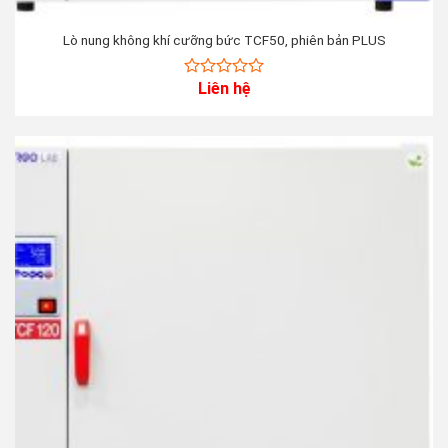
Lò nung không khí cưỡng bức TCF50, phiên bản PLUS
Liên hệ
0
out
of
5