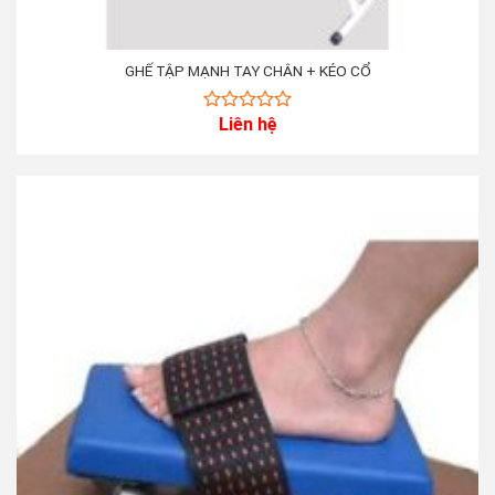
GHẾ TẬP MẠNH TAY CHÂN + KÉO CỔ
Liên hệ
0
out
of
5