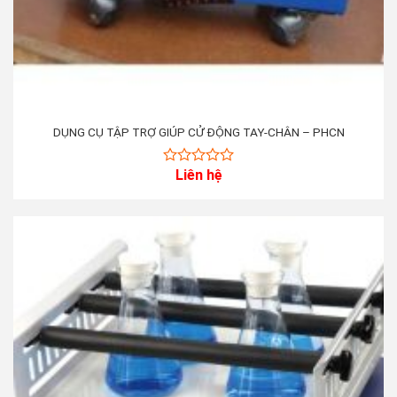
DỤNG CỤ TẬP TRỢ GIÚP CỬ ĐỘNG TAY-CHÂN – PHCN
Liên hệ
0
out
of
5