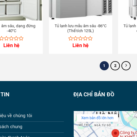
h âm sâu, dạng đứng
Tủ lạnh lưu mẫu âm sâu -86°C
Tủ lạnh
-40°C
(Thể tích 125L)
Liên hệ
Liên hệ
0
0
out
out
of
of
5
5
1
2
TIN
ĐỊA CHỈ BẢN ĐỒ
hiệu về chúng tôi
 sách chung