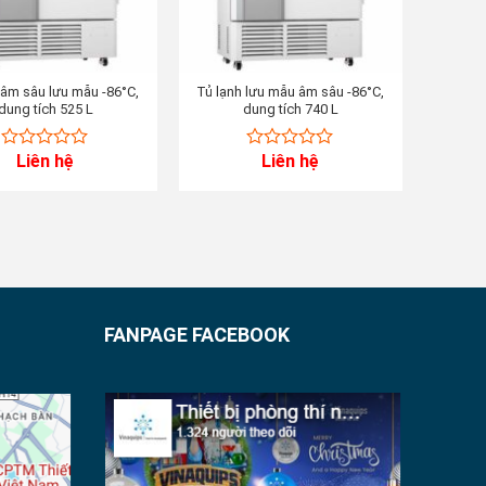
 âm sâu lưu mẫu -86°C,
Tủ lạnh lưu mẫu âm sâu -86°C,
dung tích 525 L
dung tích 740 L
Liên hệ
Liên hệ
0
0
out
out
of
of
5
5
FANPAGE FACEBOOK