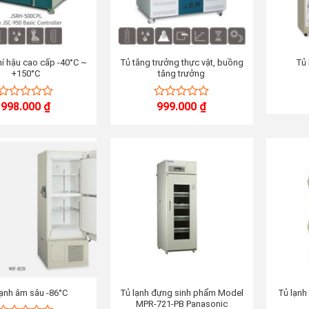
í hậu cao cấp -40°C ~
Tủ tăng trưởng thực vật, buồng
Tủ 
+150°C
tăng trưởng
998.000
₫
999.000
₫
0
0
out
out
of
of
5
5
lạnh âm sâu -86°C
Tủ lạnh đựng sinh phẩm Model
Tủ lạnh
MPR-721-PB Panasonic