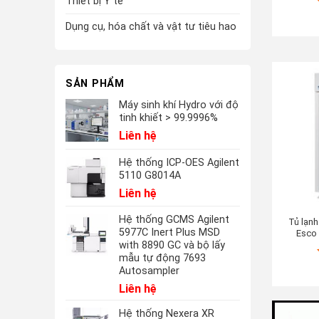
Thiết bị Y tế
Dụng cụ, hóa chất và vật tư tiêu hao
SẢN PHẨM
Máy sinh khí Hydro với độ
tinh khiết > 99.9996%
Liên hệ
Hệ thống ICP-OES Agilent
5110 G8014A
Liên hệ
Hệ thống GCMS Agilent
Tủ lạn
5977C Inert Plus MSD
Esco
with 8890 GC và bộ lấy
mẫu tự động 7693
Autosampler
Liên hệ
Hệ thống Nexera XR