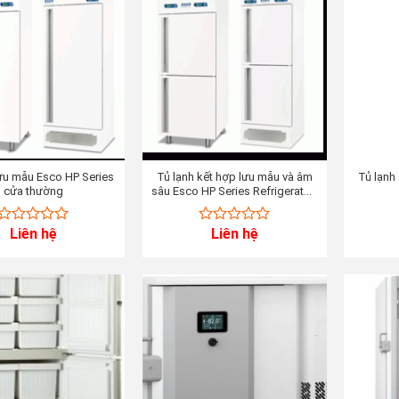
lưu mẫu Esco HP Series
Tủ lạnh kết hợp lưu mẫu và âm
Tủ lạnh
cửa thường
sâu Esco HP Series Refrigerator:
+2°C to +15°C; Freezer: -10°C to
-24°C (hai buồng)
Liên hệ
Liên hệ
0
0
out
out
of
of
5
5