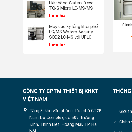
Hệ thống Waters Xevo
TQ-S Micro LC-MS/MS
Liên hệ
Tủ lạn
Máy sắc ký lỏng khối phổ
LC/MS Waters Acquity
SQD2 LC-MS với UPLC
Liên hệ
CÔNG TY CPTM THIẾT BỊ KHKT
THÔNG 
VIỆT NAM
Tầng 3, khu văn phòng, tòa nhà CT2B
Giới t
Nam Đô Complex, số 609 Trương
Chính
Định, Thịnh Liệt, Hoàng Mai, TP. Hà
Nội