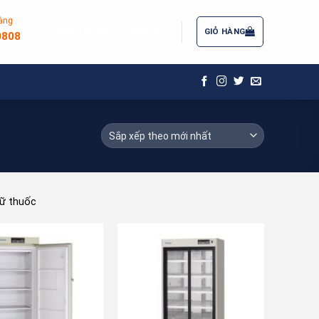
àng
ĐĂNG NHẬP / ĐĂNG KÝ
GIỎ HÀNG
0808
rữ thuốc