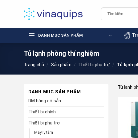
Chuyển
đến
Tìm
kiếm:
nội
dung
Tr
DANH MỤC SẢN PHẨM
Tủ lạnh phòng thí nghiệm
Trang chủ
/
Sản phẩm
/
Thiết bị phụ trợ
/
Tủ lạnh p
Tủ lạnh p
DANH MỤC SẢN PHẨM
DM hàng có sẵn
Thiết bị chính
Thiết bị phụ trợ
Máy ly tâm