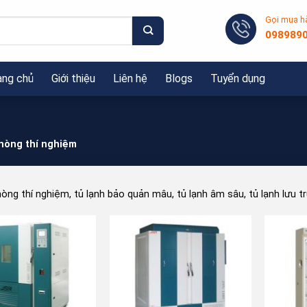
Gọi mua h
098989
ang chủ
Giới thiệu
Liên hệ
Blogs
Tuyển dụng
hòng thí nghiệm
hòng thí nghiệm, tủ lạnh bảo quản mâu, tủ lạnh âm sâu, tủ lạnh lưu t