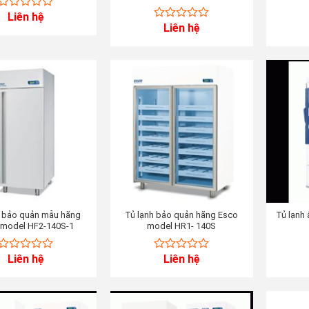
Liên hệ
0
Liên hệ
out
0
of
out
5
of
5
h bảo quản mẫu hãng
Tủ lạnh bảo quản hãng Esco
Tủ lạnh 
 model HF2-140S-1
model HR1- 140S
Liên hệ
Liên hệ
0
0
out
out
of
of
5
5