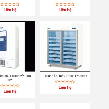
Liên hệ
Liên hệ
0
0
out
out
of
of
5
5
âm sâu Lexicon® Ultra-
Tủ lạnh lưu mẫu Esco HP Series
low
Liên hệ
0
Liên hệ
0
out
out
of
of
5
5