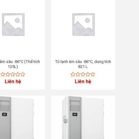
 âm sâu -86°C (Thể tích
Tủ lạnh âm sâu -86°C, dung tích
125L)
821 L
Liên hệ
Liên hệ
0
0
out
out
of
of
5
5