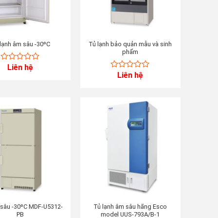
lạnh âm sâu -30ºC
Tủ lạnh bảo quản mẫu và sinh
phẩm
Liên hệ
0
Liên hệ
out
0
of
out
5
of
5
 sâu -30ºC MDF-U5312-
Tủ lạnh âm sâu hãng Esco
PB
model UUS-793A/B-1