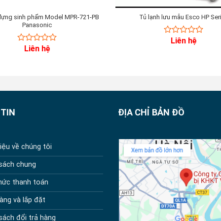
 đựng sinh phẩm Model MPR-721-PB
Tủ lạnh lưu mẫu Esco HP Ser
Panasonic
Liên hệ
0
Liên hệ
0
out
out
of
of
5
5
TIN
ĐỊA CHỈ BẢN ĐỒ
hiệu về chúng tôi
 sách chung
hức thanh toán
àng và lắp đặt
sách đổi trả hàng