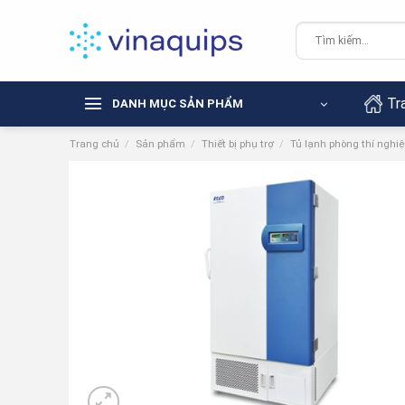
Chuyển
đến
Tìm
kiếm:
nội
dung
Tr
DANH MỤC SẢN PHẨM
Trang chủ
/
Sản phẩm
/
Thiết bị phụ trợ
/
Tủ lạnh phòng thí nghi