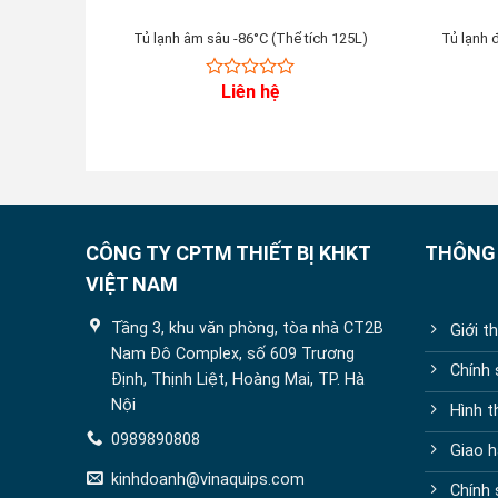
Tủ lạnh âm sâu -86°C (Thể tích 125L)
Tủ lạnh
Liên hệ
0
out
of
5
CÔNG TY CPTM THIẾT BỊ KHKT
THÔNG 
VIỆT NAM
Tầng 3, khu văn phòng, tòa nhà CT2B
Giới t
Nam Đô Complex, số 609 Trương
Chính
Định, Thịnh Liệt, Hoàng Mai, TP. Hà
Nội
Hình t
0989890808
Giao h
kinhdoanh@vinaquips.com
Chính 