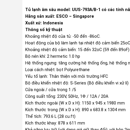
Tủ lạnh âm sâu model: UUS-793A/B-1 có các tính n
Hãng sản xuất: ESCO – Singapore
Xuất xứ: Indonesia
Thông số kỹ thuật
Khoảng nhiệt độ của tủ: -50 đến -86oC.
Hoạt động của bộ làm lạnh tại nhiệt độ cảm biến 25oC 
Khoảng nhiệt độ cảm biến: 15 đến 32oC (59 đến 89oF)
Bộ nén khí: 2 hermetic 1.0 hp
Hệ thống ngưng: tăng cường hệ thống ống, hệ thống 
Loại cách nhiệt: bọt Polyurethane
Yếu tố lạnh: Thân thiện với môi trường HFC
Bộ điều khiển nhiệt độ: S-Series (Bộ điều khiển vi xử lí)
Cửa ngoài / cửa trong 1 /5
Công suất tổng: 230V, 50Hz, 1Ф / 12A / 20A
Kích thước ngoài (W x D x H): 1150 x 945 x 1980 mm
Kích thước trong (W x D x H): 890 x 683.8 x 1304 mm
Thể tích: 793.6 L (28 cu.ft)
Kích thước khay: 878 x 611 mm
Khả năng lưu trữ (với dạng giá giữ thay đổi): với hộp 2in