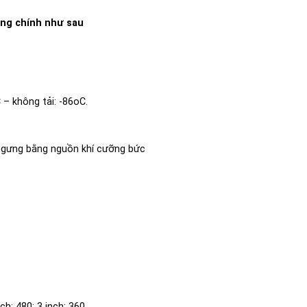
ăng chính như sau
– không tải: -86oC.
ngưng bằng nguồn khí cưỡng bức
ch: 480; 3 inch: 360