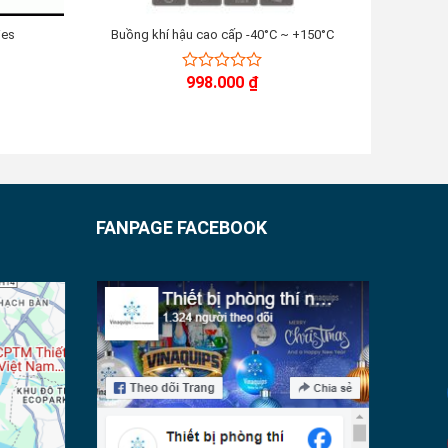
ies
Buồng khí hậu cao cấp -40°C ~ +150°C
Tủ 
998.000
₫
0
out
of
5
FANPAGE FACEBOOK