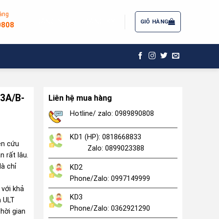
àng
ĐĂNG NHẬP / ĐĂNG KÝ
GIỎ HÀNG
0808
93A/B-
Liên hệ mua hàng
Hotline/ zalo: 0989890808
KD1 (HP): 0818668833
ên cứu
Zalo: 0899023388
 rất lâu.
là chỉ
KD2
Phone/Zalo: 0997149999
 với khả
KD3
n ULT
Phone/Zalo: 0362921290
hời gian