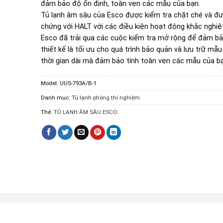
đảm bảo độ ổn định, toàn vẹn các mẫu của bạn.
Tủ lạnh âm sâu của Esco được kiểm tra chặt ché và đ
chứng với HALT với các điều kiện hoạt động khắc nghiệt
Esco đã trải qua các cuộc kiểm tra mở rộng để đảm b
thiết kế là tối ưu cho quá trình bảo quản và lưu trữ mẫu
thời gian dài mà đảm bảo tính toàn vẹn các mẫu của b
Model:
UUS-793A/B-1
Danh mục:
Tủ lạnh phòng thí nghiệm
Thẻ:
TỦ LẠNH ÂM SÂU ESCO