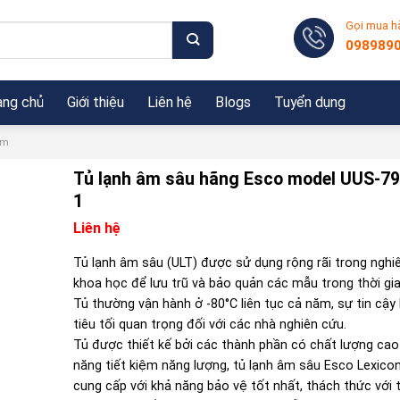
Gọi mua h
098989
ang chủ
Giới thiệu
Liên hệ
Blogs
Tuyển dụng
ệm
Tủ lạnh âm sâu hãng Esco model UUS-7
1
Liên hệ
Tủ lạnh âm sâu (ULT) được sử dụng rộng rãi trong nghi
khoa học để lưu trũ và bảo quản các mẫu trong thời gian
Tủ thường vận hành ở -80°C liên tục cả năm, sự tin cậy 
tiêu tối quan trọng đối với các nhà nghiên cứu.
Tủ được thiết kế bởi các thành phần có chất lượng cao
năng tiết kiệm năng lượng, tủ lạnh âm sâu Esco Lexico
cung cấp với khả năng bảo vệ tốt nhất, thách thức với t