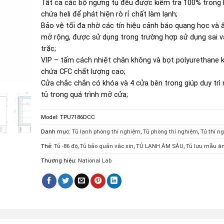
Tất cả các bộ ngưng tụ đều được kiểm tra 100% trong
chứa heli để phát hiện rò rỉ chất làm lạnh;
Bảo vệ tối đa nhờ các tín hiệu cảnh báo quang học và
mở rộng, được sử dụng trong trường hợp sử dụng sai v
trặc;
VIP – tấm cách nhiệt chân không và bọt polyurethane 
chứa CFC chất lượng cao;
Cửa chắc chắn có khóa và 4 cửa bên trong giúp duy trì 
tủ trong quá trình mở cửa;
Model:
TPU7186DCC
Danh mục:
Tủ lạnh phòng thí nghiệm
,
Tủ phòng thí nghiệm
,
Tủ thí n
Thẻ:
Tủ -86 độ
,
Tủ bảo quản vắc xin
,
TỦ LẠNH ÂM SÂU
,
Tủ lưu mẫu â
Thương hiệu:
National Lab