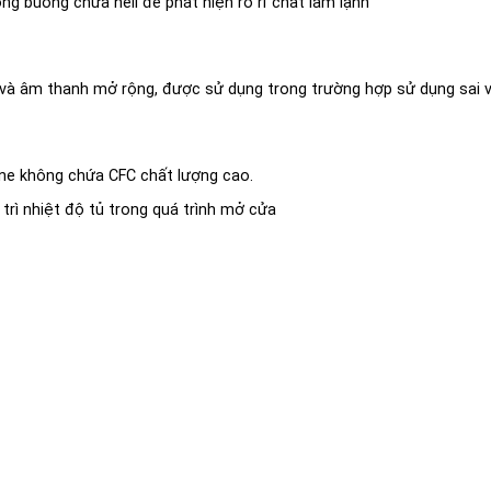
g buồng chứa heli để phát hiện rò rỉ chất làm lạnh
 và âm thanh mở rộng, được sử dụng trong trường hợp sử dụng sai và
ane không chứa CFC chất lượng cao.
trì nhiệt độ tủ trong quá trình mở cửa