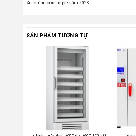
Xu hướng công nghệ năm 2023
SẢN PHẨM TƯƠNG TỰ
Tủ lạnh dược phẩm +2°C đến +8°C TC250G
Lò nu