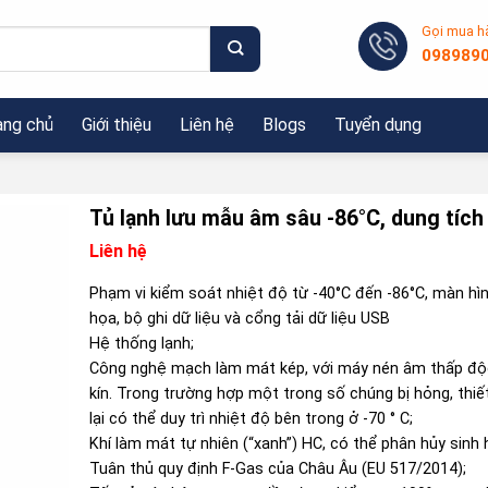
Gọi mua h
098989
ang chủ
Giới thiệu
Liên hệ
Blogs
Tuyển dụng
Tủ lạnh lưu mẫu âm sâu -86°C, dung tích
Liên hệ
Phạm vi kiểm soát nhiệt độ từ -40°C đến -86°C, màn hì
họa, bộ ghi dữ liệu và cổng tải dữ liệu USB
Hệ thống lạnh;
Công nghệ mạch làm mát kép, với máy nén âm thấp độc
kín. Trong trường hợp một trong số chúng bị hỏng, thiế
lại có thể duy trì nhiệt độ bên trong ở -70 ° C;
Khí làm mát tự nhiên (“xanh”) HC, có thể phân hủy sinh 
Tuân thủ quy định F-Gas của Châu Âu (EU 517/2014);