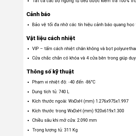
Tất cả các bộ ngưng tụ đều được kiểm tra 100% tron
Cảnh báo
Bảo vệ tối đa nhờ các tín hiệu cảnh báo quang học
Vật liệu cách nhiệt
VIP – tấm cách nhiệt chân không và bọt polyureth
Cửa chắc chắn có khóa và 4 cửa bên trong giúp duy 
Thông số kỹ thuật
Phạm vi nhiệt độ: -40 đến -86°C
Dung tích tủ: 740 L
Kích thước ngoài: WxDxH (mm) 1.276x975x1.997
Kích thước trong WxDxH (mm) 920x619x1.300
Chiều sâu khi mở cửa: 2.090 mm
Trọng lượng tủ: 311 Kg