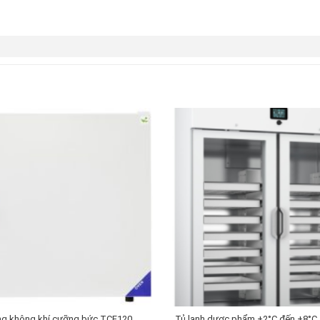
ng không khí cưỡng bức TCF120,
Tủ lạnh dược phẩm +2°C đến +8°C