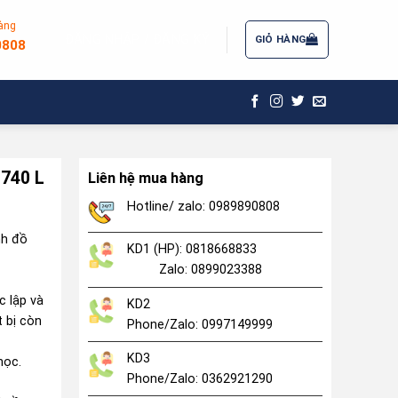
àng
ĐĂNG NHẬP / ĐĂNG KÝ
GIỎ HÀNG
0808
 740 L
Liên hệ mua hàng
Hotline/ zalo: 0989890808
nh đồ
KD1 (HP): 0818668833
Zalo: 0899023388
 lập và
KD2
t bị còn
Phone/Zalo: 0997149999
KD3
học.
Phone/Zalo: 0362921290