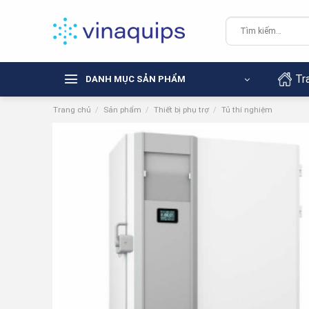
Chuyển
đến
Tìm
kiếm:
nội
dung
Tr
DANH MỤC SẢN PHẨM
Trang chủ
/
Sản phẩm
/
Thiết bị phụ trợ
/
Tủ thí nghiệm