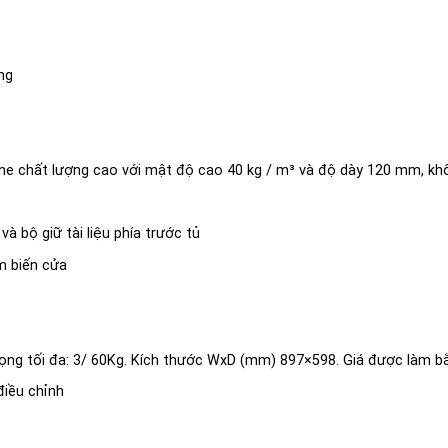
ng
ne chất lượng cao với mật độ cao 40 kg / m³ và độ dày 120 mm, kh
à bộ giữ tài liệu phía trước tủ
m biến cửa
trọng tối đa: 3/ 60Kg. Kích thước WxD (mm) 897×598. Giá được làm b
điều chỉnh