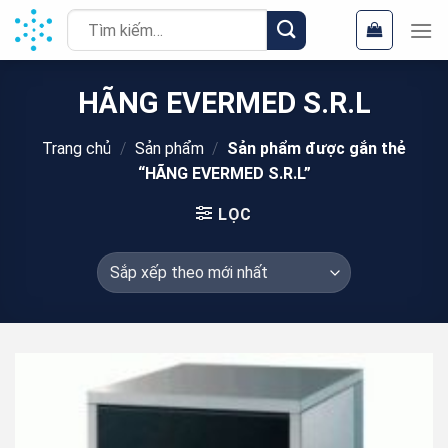
Chuyển
Tìm
đến
kiếm:
nội
dung
HÃNG EVERMED S.R.L
Trang chủ
/
Sản phẩm
/
Sản phẩm được gắn thẻ
“HÃNG EVERMED S.R.L”
LỌC