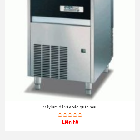
Máy làm đá vảy bảo quản mẫu
Liên hệ
0
out
of
5