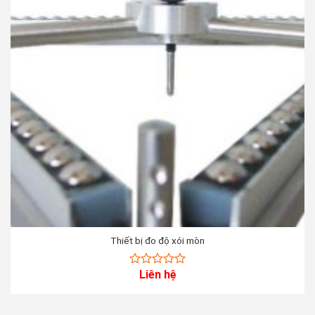
Thiết bị đo độ xói mòn
Liên hệ
0
out
of
5