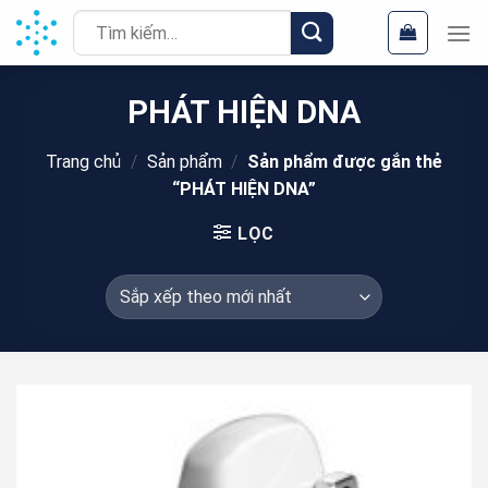
Chuyển
Tìm
đến
kiếm:
nội
dung
PHÁT HIỆN DNA
Trang chủ
/
Sản phẩm
/
Sản phẩm được gắn thẻ
“PHÁT HIỆN DNA”
LỌC