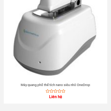
Máy quang phổ thể tích nano siêu nhỏ OneDrop
Liên hệ
0
out
of
5