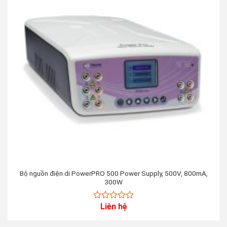
Bộ nguồn điện di PowerPRO 500 Power Supply, 500V, 800mA,
300W
Liên hệ
0
out
of