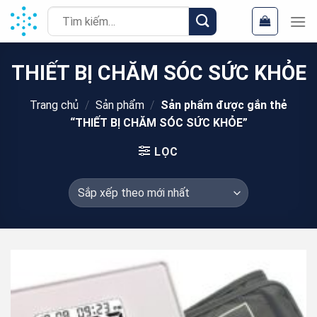
Chuyển
Tìm
đến
kiếm:
nội
dung
THIẾT BỊ CHĂM SÓC SỨC KHỎE
Trang chủ
/
Sản phẩm
/
Sản phẩm được gắn thẻ
“THIẾT BỊ CHĂM SÓC SỨC KHỎE”
LỌC