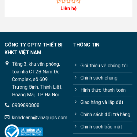
Liên hệ
0
out
of
5
CÔNG TY CPTM THIẾT BỊ
THÔNG TIN
KHKT VIỆT NAM
Tầng 3, khu văn phòng,
Giới thiệu về chúng tôi
tòa nhà CT2B Nam Đô
Chính sách chung
Complex, số 609
Trương Định, Thịnh Liệt,
Hình thức thanh toán
Hoàng Mai, TP. Hà Nội
Giao hàng và lắp đặt
0989890808
Chính sách đổi trả hàng
kinhdoanh@vinaquips.com
Chính sách bảo mật