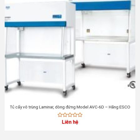
Tủ cấy vô trùng Laminar, dòng đứng Model AVC-6D – Hãng ESCO
Liên hệ
0
out
of
5