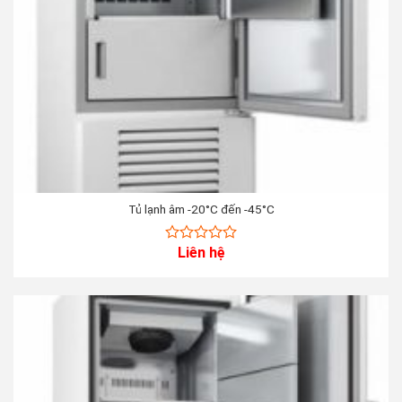
Tủ lạnh âm -20°C đến -45°C
Liên hệ
0
out
of
5