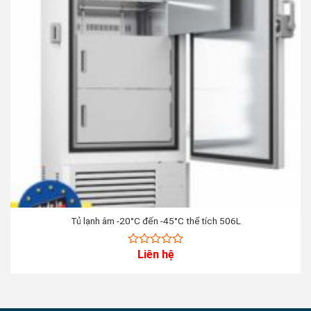
Tủ lạnh âm -20°C đến -45°C thể tích 506L
Liên hệ
0
out
of
5