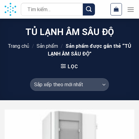
Chuyển
Tìm
đến
kiếm:
nội
dung
TỦ LẠNH ÂM SÂU ĐỘ
Trang chủ
/
Sản phẩm
/
Sản phẩm được gắn thẻ “TỦ
LẠNH ÂM SÂU ĐỘ”
LỌC