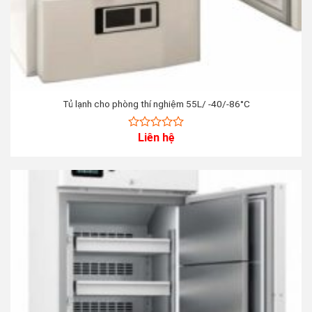
Tủ lạnh cho phòng thí nghiệm 55L/ -40/-86°C
Liên hệ
0
out
of
5