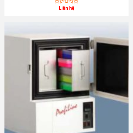
Liên hệ
0
out
of
5