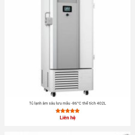
Tủ lạnh âm sâu lưu mẫu -86°C thể tích 402L
Liên hệ
5.00
out of
5