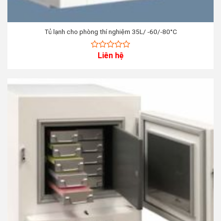
Tủ lạnh cho phòng thí nghiệm 35L/ -60/-80°C
Liên hệ
0
out
of
5