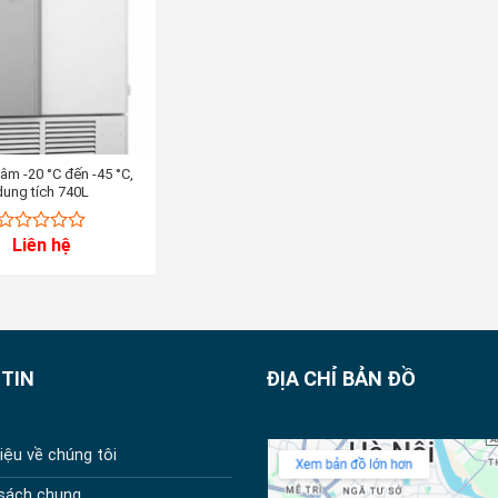
 âm -20 °C đến -45 °C,
dung tích 740L
Liên hệ
0
out
of
5
TIN
ĐỊA CHỈ BẢN ĐỒ
hiệu về chúng tôi
 sách chung