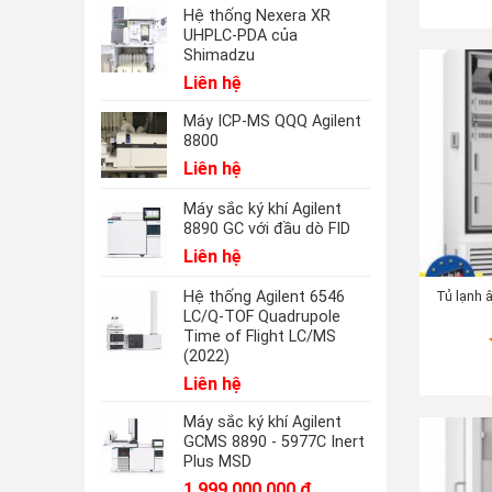
Hệ thống Nexera XR
UHPLC-PDA của
Shimadzu
Liên hệ
Máy ICP-MS QQQ Agilent
8800
Liên hệ
Máy sắc ký khí Agilent
8890 GC với đầu dò FID
Liên hệ
Tủ lạnh 
Hệ thống Agilent 6546
LC/Q-TOF Quadrupole
Time of Flight LC/MS
(2022)
Liên hệ
Máy sắc ký khí Agilent
GCMS 8890 - 5977C Inert
Plus MSD
1.999.000.000
₫