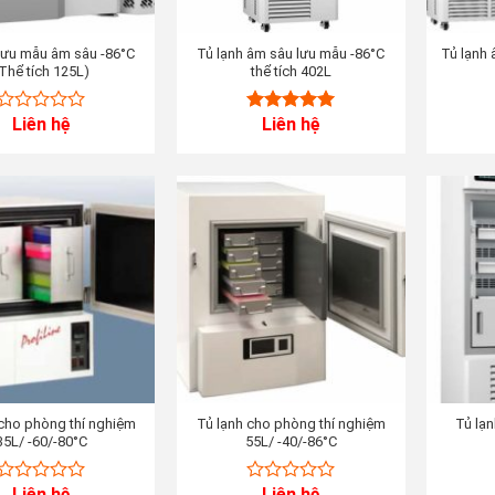
 lưu mẫu âm sâu -86°C
Tủ lạnh âm sâu lưu mẫu -86°C
Tủ lạnh 
Thể tích 125L)
thể tích 402L
Liên hệ
Liên hệ
0
5.00
out of
out
5
of
5
 cho phòng thí nghiệm
Tủ lạnh cho phòng thí nghiệm
Tủ lạn
35L/ -60/-80°C
55L/ -40/-86°C
Liên hệ
Liên hệ
0
0