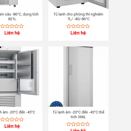
âm sâu -86°C, dung tích
Tủ lạnh cho phòng thí nghiệm
821L
7L/ -40/-86°C
Liên hệ
Liên hệ
0
0
out
out
of
of
5
5
h âm -20°C đến -45°C
Tủ lạnh âm -20°C đến -45°C thể
tích 366L
Liên hệ
0
Liên hệ
out
0