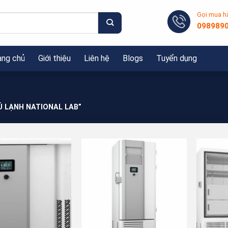
Gọi mua h
098989
ang chủ
Giới thiệu
Liên hệ
Blogs
Tuyển dụng
Ủ LẠNH NATIONAL LAB”