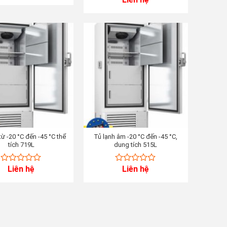
of
out
5
of
5
từ -20 °C đến -45 °C thể
Tủ lạnh âm -20 °C đến -45 °C,
tích 719L
dung tích 515L
Liên hệ
Liên hệ
0
0
out
out
of
of
5
5