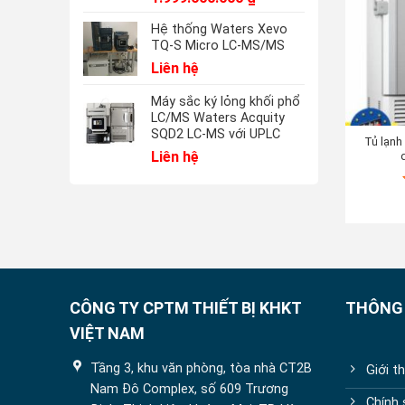
Hệ thống Waters Xevo
TQ-S Micro LC-MS/MS
Liên hệ
Máy sắc ký lỏng khối phổ
LC/MS Waters Acquity
SQD2 LC-MS với UPLC
Tủ lạnh
Liên hệ
CÔNG TY CPTM THIẾT BỊ KHKT
THÔNG 
VIỆT NAM
Tầng 3, khu văn phòng, tòa nhà CT2B
Giới t
Nam Đô Complex, số 609 Trương
Chính