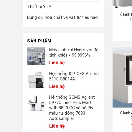
Thiết bị Y tế
Tủ lạnh
Dụng cụ, hóa chất và vật tư tiêu hao
(
SẢN PHẨM
Máy sinh khí Hydro với độ
tinh khiết > 99.9996%
Liên hệ
Hệ thống ICP-OES Agilent
5110 G8014A
Liên hệ
Hệ thống GCMS Agilent
5977C Inert Plus MSD
with 8890 GC và bộ lấy
Tủ lạnh
mẫu tự động 7693
Autosampler
Liên hệ