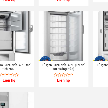
out
out
of
of
5
5
âm -20°C đến -45°C thể
Tủ lạnh -20°C đến -45°C (khí đối
Tủ lạnh 
tích 506L
lưu cưỡng bức)
Liên hệ
Liên hệ
0
0
out
out
of
of
5
5