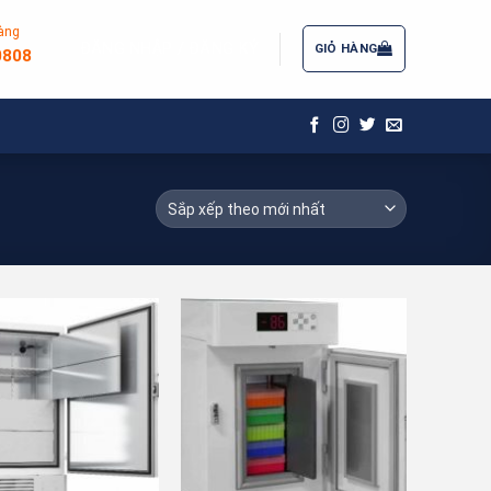
àng
ĐĂNG NHẬP / ĐĂNG KÝ
GIỎ HÀNG
0808