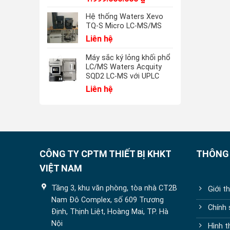
Hệ thống Waters Xevo
TQ-S Micro LC-MS/MS
Liên hệ
Máy sắc ký lỏng khối phổ
LC/MS Waters Acquity
SQD2 LC-MS với UPLC
Liên hệ
CÔNG TY CPTM THIẾT BỊ KHKT
THÔNG 
VIỆT NAM
Tầng 3, khu văn phòng, tòa nhà CT2B
Giới t
Nam Đô Complex, số 609 Trương
Chính
Định, Thịnh Liệt, Hoàng Mai, TP. Hà
Nội
Hình t