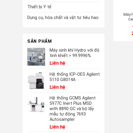
Thiết bị Y tế
Máy l
Dụng cụ, hóa chất và vật tư tiêu hao
Ce
SẢN PHẨM
Máy sinh khí Hydro với độ
tinh khiết > 99.9996%
Liên hệ
Hệ thống ICP-OES Agilent
5110 G8014A
Liên hệ
Hệ thống GCMS Agilent
5977C Inert Plus MSD
with 8890 GC và bộ lấy
mẫu tự động 7693
Autosampler
Liên hệ