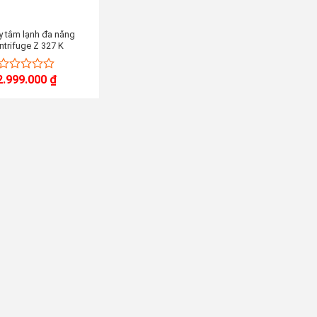
y tâm lạnh đa năng
ntrifuge Z 327 K
2.999.000
₫
0
out
of
5