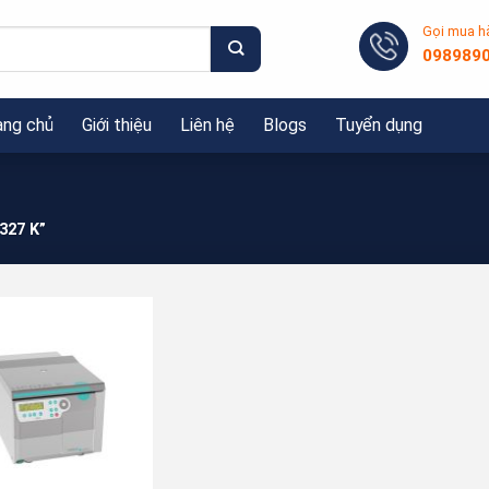
Gọi mua h
098989
ang chủ
Giới thiệu
Liên hệ
Blogs
Tuyển dụng
327 K”