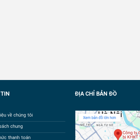
TIN
ĐỊA CHỈ BẢN ĐỒ
hiệu về chúng tôi
 sách chung
hức thanh toán