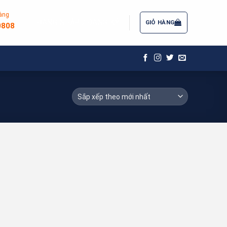
àng
ĐĂNG NHẬP / ĐĂNG KÝ
GIỎ HÀNG
0808