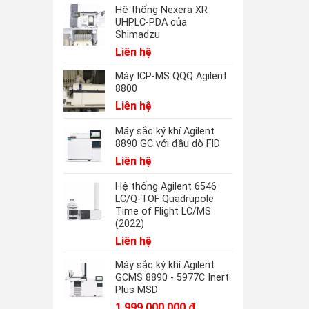
Hệ thống Nexera XR
UHPLC-PDA của
Shimadzu
Liên hệ
Máy ICP-MS QQQ Agilent
8800
Liên hệ
Máy sắc ký khí Agilent
8890 GC với đầu dò FID
Liên hệ
Hệ thống Agilent 6546
LC/Q-TOF Quadrupole
Time of Flight LC/MS
(2022)
Liên hệ
Máy sắc ký khí Agilent
GCMS 8890 - 5977C Inert
Plus MSD
1.999.000.000
₫