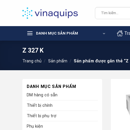
Chuyển
đến
Tìm
kiếm:
nội
dung
Tr
DANH MỤC SẢN PHẨM
Z 327 K
Trang chủ
/
Sản phẩm
/
Sản phẩm được gắn thẻ “Z 
DANH MỤC SẢN PHẨM
DM hàng có sẵn
Thiết bị chính
Thiết bị phụ trợ
Phụ kiện