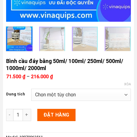
Bình cầu đáy bằng 50ml/ 100ml/ 250ml/ 500ml/
1000ml/ 2000ml
Khoảng
71.500
₫
–
216.000
₫
giá:
XÓA
từ
71.500 ₫
Dung tích
đến
216.000 ₫
Bình cầu đáy bằng 50ml/ 100ml/ 250ml/ 500ml/ 1000ml/ 2000ml
ĐẶT HÀNG