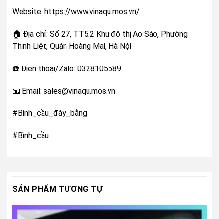
Website: https://www.vinaqu.mos.vn/
🏠 Địa chỉ: Số 27, TT5.2 Khu đô thị Ao Sào, Phường
Thịnh Liệt, Quận Hoàng Mai, Hà Nội
☎️ Điện thoại/Zalo: 0328105589
📧 Email: sales@vinaqu.mos.vn
#Bình_cầu_đáy_bằng
#Bình_cầu
SẢN PHẨM TƯƠNG TỰ