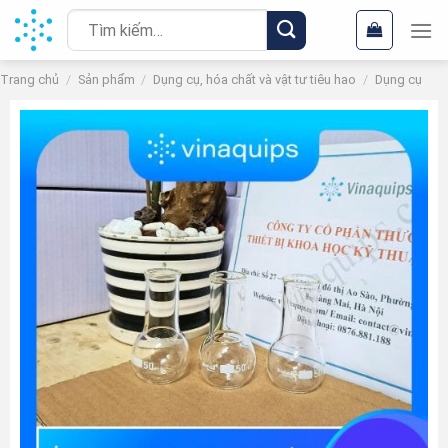
Chuyển
Tìm
đến
kiếm:
nội
Trang chủ
/
Sản phẩm
/
Dụng cụ, hóa chất và vật tư tiêu hao
/
Dụng cụ
dung