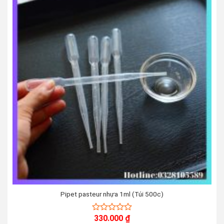
Pipet pasteur nhựa 1ml (Túi 500c)
330.000
₫
0