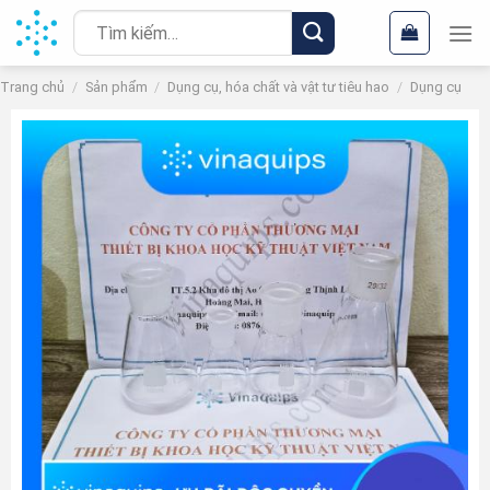
Chuyển
Tìm
đến
kiếm:
nội
Trang chủ
/
Sản phẩm
/
Dụng cụ, hóa chất và vật tư tiêu hao
/
Dụng cụ
dung