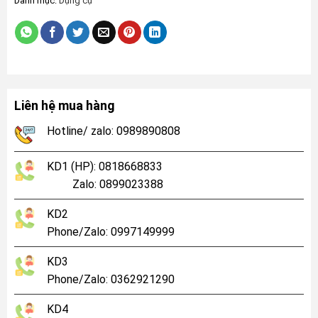
Danh mục:
Dụng cụ
Liên hệ mua hàng
Hotline/ zalo: 0989890808
KD1 (HP): 0818668833
Zalo: 0899023388
KD2
Phone/Zalo: 0997149999
KD3
Phone/Zalo: 0362921290
KD4