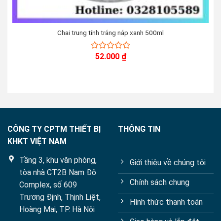
Chai trung tính trắng nắp xanh 500ml
52.000
₫
0
out
of
5
CÔNG TY CPTM THIẾT BỊ
THÔNG TIN
KHKT VIỆT NAM
Tầng 3, khu văn phòng,
Giới thiệu về chúng tôi
tòa nhà CT2B Nam Đô
Chính sách chung
Complex, số 609
Trương Định, Thịnh Liệt,
Hình thức thanh toán
Hoàng Mai, TP. Hà Nội