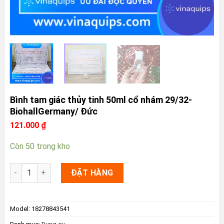
Bình tam giác thủy tinh 50ml cổ nhám 29/32-
BiohallGermany/ Đức
121.000
₫
Còn 50 trong kho
Bình tam giác thủy tinh 50ml cổ nhám 29/32- BiohallGermany/
ĐẶT HÀNG
Model:
18278843541