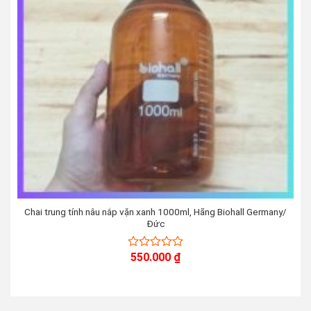
Chai trung tính nâu nắp vặn xanh 1000ml, Hãng Biohall Germany/
Đức
550.000
₫
0
out
of
5