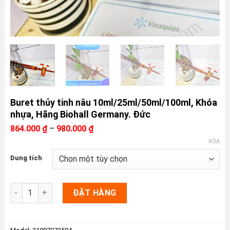
Buret thủy tinh nâu 10ml/25ml/50ml/100ml, Khóa
nhựa, Hãng Biohall Germany. Đức
Khoảng
864.000
₫
–
980.000
₫
giá:
XÓA
từ
864.000 ₫
Dung tích
đến
980.000 ₫
Buret thủy tinh nâu 10ml/25ml/50ml/100ml, Khóa nhựa, Hãng 
ĐẶT HÀNG