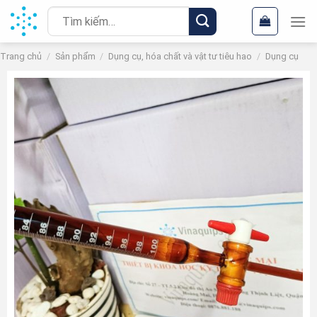
Chuyển
Tìm
đến
kiếm:
nội
Trang chủ
/
Sản phẩm
/
Dụng cụ, hóa chất và vật tư tiêu hao
/
Dụng cụ
dung