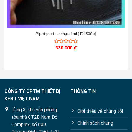
Pipet pasteur nhựa 1ml (Túi 500c)
330.000
₫
0
out
of
5
CÔNG TY CPTM THIẾT BỊ
THÔNG TIN
KHKT VIỆT NAM
Tầng 3, khu văn phòng,
Giới thiệu về chúng tôi
tòa nhà CT2B Nam Đô
Chính sách chung
Complex, số 609
Trương Định, Thịnh Liệt,