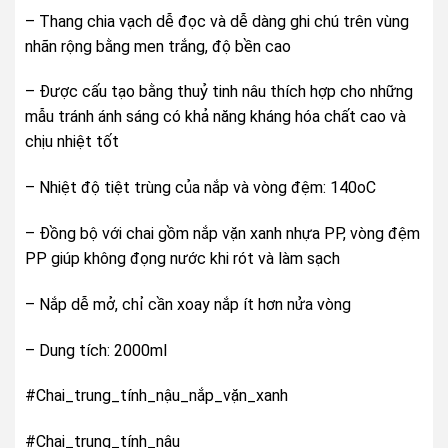
– Thang chia vạch dễ đọc và dễ dàng ghi chú trên vùng
nhãn rộng bằng men trắng, độ bền cao
– Được cấu tạo bằng thuỷ tinh nâu thích hợp cho những
mẫu tránh ánh sáng có khả năng kháng hóa chất cao và
chịu nhiệt tốt
– Nhiệt độ tiệt trùng của nắp và vòng đệm: 140oC
– Đồng bộ với chai gồm nắp vặn xanh nhựa PP, vòng đệm
PP giúp không đọng nước khi rót và làm sạch
– Nắp dễ mở, chỉ cần xoay nắp ít hơn nửa vòng
– Dung tích: 2000ml
#Chai_trung_tính_nậu_nắp_vặn_xanh
#Chai_trung_tính_nâu