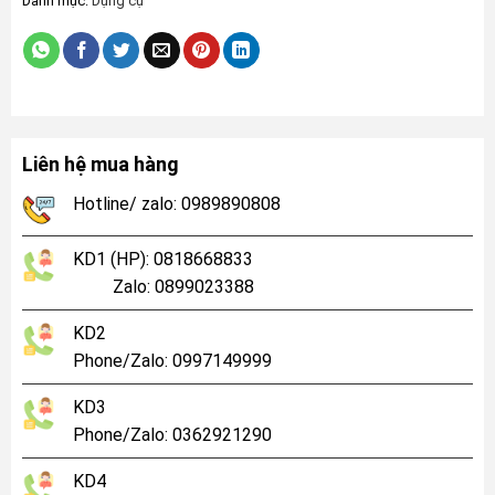
Danh mục:
Dụng cụ
Liên hệ mua hàng
Hotline/ zalo: 0989890808
KD1 (HP): 0818668833
Zalo: 0899023388
KD2
Phone/Zalo: 0997149999
KD3
Phone/Zalo: 0362921290
KD4