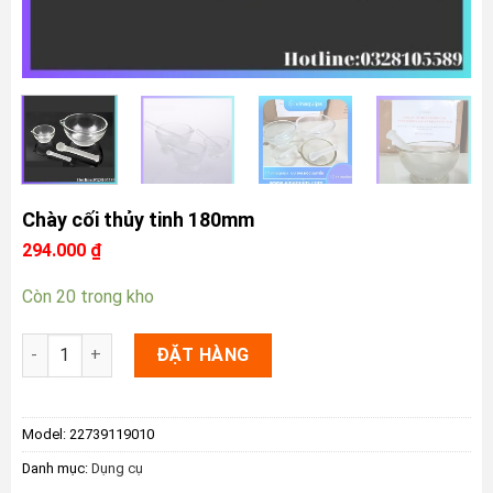
Chày cối thủy tinh 180mm
294.000
₫
Còn 20 trong kho
Chày cối thủy tinh 180mm số lượng
ĐẶT HÀNG
Model:
22739119010
Danh mục:
Dụng cụ