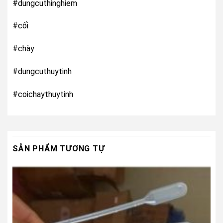
#dungcuthinghiem
#cối
#chày
#dungcuthuytinh
#coichaythuytinh
SẢN PHẨM TƯƠNG TỰ