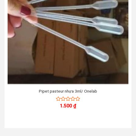
Pipet pasteur nhựa 3ml/ Onelab
1.500
₫
0
out
of
5