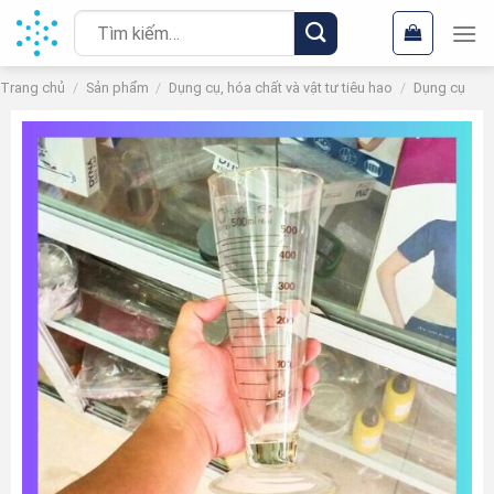
Chuyển
Tìm
đến
kiếm:
nội
Trang chủ
/
Sản phẩm
/
Dụng cụ, hóa chất và vật tư tiêu hao
/
Dụng cụ
dung