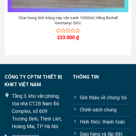
Chai trung tính trắng nắp vặn xanh 1000ml, Hãng Biohall
Germany/ Đức
233.000
₫
0
out
of
5
CÔNG TY CPTM THIẾT BỊ
THÔNG TIN
KHKT VIỆT NAM
Tầng 3, khu văn phòng,
Giới thiệu về chúng tôi
tòa nhà CT2B Nam Đô
Chính sách chung
Complex, số 609
Trương Định, Thịnh Liệt,
Hình thức thanh toán
Hoàng Mai, TP. Hà Nội
Giao hàng và lắp đặt