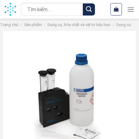
Chuyển
Tìm
đến
kiếm:
nội
Trang chủ
/
Sản phẩm
/
Dụng cụ, hóa chất và vật tư tiêu hao
/
Dụng cụ
dung