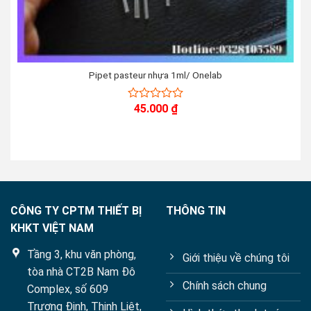
Pipet pasteur nhựa 1ml/ Onelab
45.000
₫
0
out
of
5
CÔNG TY CPTM THIẾT BỊ
THÔNG TIN
KHKT VIỆT NAM
Tầng 3, khu văn phòng,
Giới thiệu về chúng tôi
tòa nhà CT2B Nam Đô
Chính sách chung
Complex, số 609
Trương Định, Thịnh Liệt,