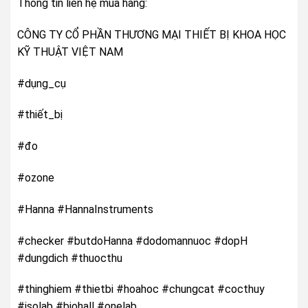
Thông tin liên hệ mua hàng:
CÔNG TY CỔ PHẦN THƯƠNG MẠI THIẾT BỊ KHOA HỌC
KỸ THUẬT VIỆT NAM
#dụng_cụ
#thiết_bị
#đo
#ozone
#Hanna #HannaInstruments
#checker #butdoHanna #dodomannuoc #dopH
#dungdich #thuocthu
#thinghiem #thietbi #hoahoc #chungcat #cocthuy
#isolab #biohall #onelab