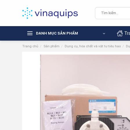
Chuyển
đến
Tìm
kiếm:
nội
dung
Tr
DANH MỤC SẢN PHẨM
Trang chủ
/
Sản phẩm
/
Dụng cụ, hóa chất và vật tư tiêu hao
/
Dụ