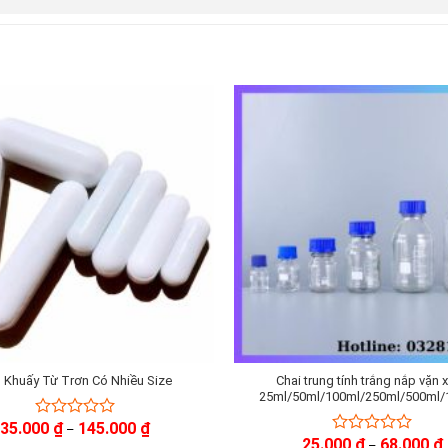
 Khuấy Từ Trơn Có Nhiều Size
Chai trung tính trắng nắp vặn 
25ml/50ml/100ml/250ml/500ml/
Khoảng
35.000
₫
145.000
₫
0
–
giá:
25.000
₫
68.000
₫
out
0
–