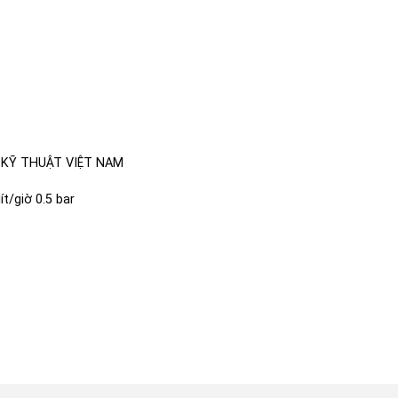
 KỸ THUẬT VIỆT NAM
/giờ 0.5 bar