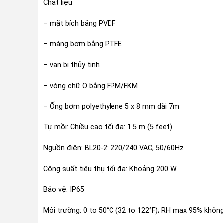
Chất liệu
– mặt bích bằng PVDF
– màng bơm bằng PTFE
– van bi thủy tinh
– vòng chữ O bằng FPM/FKM
– Ống bơm polyethylene 5 x 8 mm dài 7m
Tự mồi: Chiều cao tối đa: 1.5 m (5 feet)
Nguồn điện: BL20-2: 220/240 VAC, 50/60Hz
Công suất tiêu thụ tối đa: Khoảng 200 W
Bảo vệ: IP65
Môi trường: 0 to 50°C (32 to 122°F); RH max 95% khôn