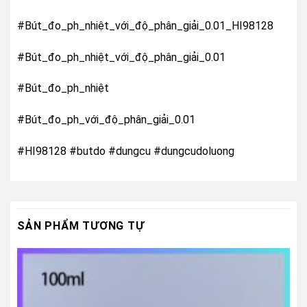
#Bút_đo_ph_nhiệt_với_độ_phân_giải_0.01_HI98128
#Bút_đo_ph_nhiệt_với_độ_phân_giải_0.01
#Bút_đo_ph_nhiệt
#Bút_đo_ph_với_độ_phân_giải_0.01
#HI98128 #butdo #dungcu #dungcudoluong
SẢN PHẨM TƯƠNG TỰ