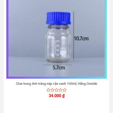
Chai trung tính trắng nắp vặn xanh 100ml, Hãng Onelab
34.000
₫
0
out
of
5