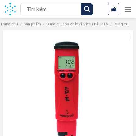
Chuyển
Tìm
đến
kiếm:
nội
Trang chủ
/
Sản phẩm
/
Dụng cụ, hóa chất và vật tư tiêu hao
/
Dụng cụ
dung