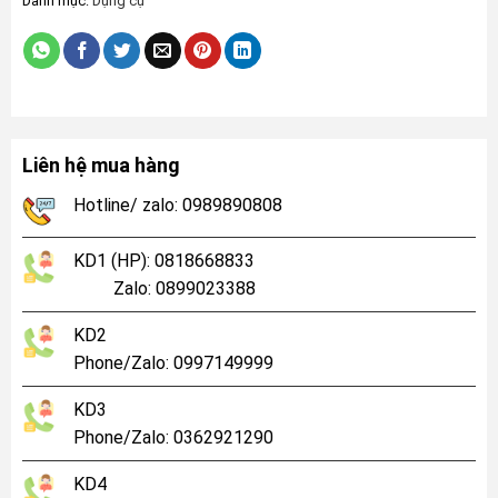
Danh mục:
Dụng cụ
Liên hệ mua hàng
Hotline/ zalo: 0989890808
KD1 (HP): 0818668833
Zalo: 0899023388
KD2
Phone/Zalo: 0997149999
KD3
Phone/Zalo: 0362921290
KD4