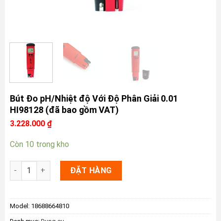
Bút Đo pH/Nhiệt độ Với Độ Phân Giải 0.01
HI98128 (đã bao gồm VAT)
3.228.000
₫
Còn 10 trong kho
Bút Đo pH/Nhiệt độ Với Độ Phân Giải 0.01 HI98128 (đã bao g
ĐẶT HÀNG
Model:
18688664810