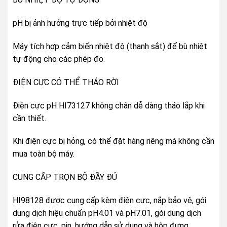
pH bị ảnh hưởng trực tiếp bởi nhiệt độ
Máy tích hợp cảm biến nhiệt độ (thanh sắt) để bù nhiệt
tự động cho các phép đo.
ĐIỆN CỰC CÓ THỂ THÁO RỜI
Điện cực pH HI73127 không chân dễ dàng tháo lắp khi
cần thiết.
Khi điện cực bị hỏng, có thể đặt hàng riêng mà không cần
mua toàn bộ máy.
CUNG CẤP TRỌN BỘ ĐẦY ĐỦ
HI98128 được cung cấp kèm điện cực, nắp bảo vệ, gói
dung dịch hiệu chuẩn pH4.01 và pH7.01, gói dung dịch
rửa điện cực, pin, hướng dẫn sử dụng và hộp đựng.