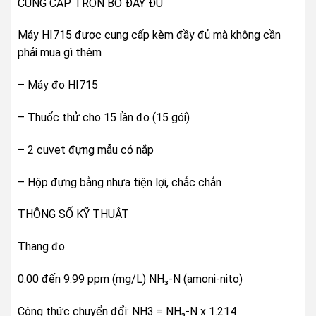
CUNG CẤP TRỌN BỘ ĐẦY ĐỦ
Máy HI715 được cung cấp kèm đầy đủ mà không cần
phải mua gì thêm
– Máy đo HI715
– Thuốc thử cho 15 lần đo (15 gói)
– 2 cuvet đựng mẫu có nắp
– Hộp đựng bằng nhựa tiện lợi, chắc chắn
THÔNG SỐ KỸ THUẬT
Thang đo
0.00 đến 9.99 ppm (mg/L) NH₃-N (amoni-nito)
Công thức chuyển đổi: NH3 = NH₃-N x 1.214