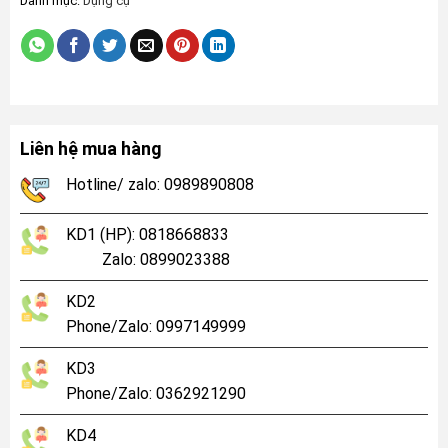
Danh mục:
Dụng cụ
Liên hệ mua hàng
Hotline/ zalo: 0989890808
KD1 (HP): 0818668833
Zalo: 0899023388
KD2
Phone/Zalo: 0997149999
KD3
Phone/Zalo: 0362921290
KD4