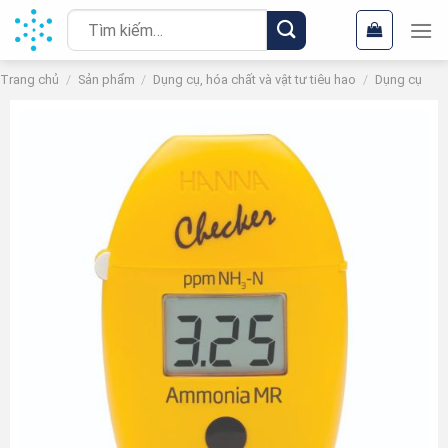
Chuyển
Tìm
đến
kiếm:
nội
Trang chủ
/
Sản phẩm
/
Dụng cụ, hóa chất và vật tư tiêu hao
/
Dụng cụ
dung