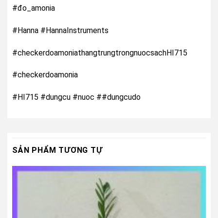
#đo_amonia
#Hanna #HannaInstruments
#checkerdoamoniathangtrungtrongnuocsachHI715
#checkerdoamonia
#HI715 #dungcu #nuoc ##dungcudo
SẢN PHẨM TƯƠNG TỰ