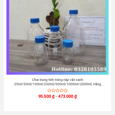
Chai trung tính trắng nắp vặn xanh
25ml/50ml/100ml/250ml/500ml/1000ml/2000ml, Hãng
Biohall Germany/ Đức
Khoảng
95.500
₫
473.000
₫
0
–
giá:
out
từ
of
95.500 ₫
5
đến
473.000 ₫