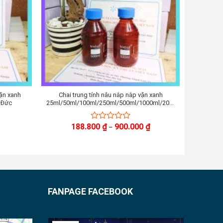
vặn xanh
Chai trung tính nâu nắp nắp vặn xanh
Chai tr
 Đức
25ml/50ml/100ml/250ml/500ml/1000ml/2000ml,
Hãng Biohall Germaany/Đức
Khoảng
188.800
₫
900.000
₫
0
–
giá:
out
từ
of
188.800 ₫
đến
5
900.000 ₫
FANPAGE FACEBOOK