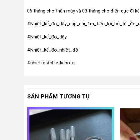
06 tháng cho thân máy và 03 tháng cho điện cực đi k
#Nhiệt_kế_đo_dây_cáp_dài_1m_tiện_lợi_bỏ_túi_đo_
#Nhiệt_kế_đo_dây
#Nhiệt_kế_đo_nhiệt_độ
#nhietke #nhietkebotui
SẢN PHẨM TƯƠNG TỰ