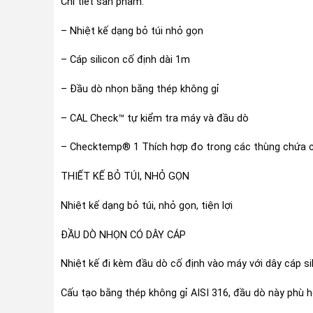
Chi tiết sản phẩm:
– Nhiệt kế dạng bỏ túi nhỏ gọn
– Cáp silicon cố định dài 1m
– Đầu dò nhọn bằng thép không gỉ
– CAL Check™ tự kiểm tra máy và đầu dò
– Checktemp® 1 Thích hợp đo trong các thùng chứa ch
THIẾT KẾ BỎ TÚI, NHỎ GỌN
Nhiệt kế dạng bỏ túi, nhỏ gọn, tiện lợi
ĐẦU DÒ NHỌN CÓ DÂY CÁP
Nhiệt kế đi kèm đầu dò cố định vào máy với dây cáp si
Cấu tạo bằng thép không gỉ AISI 316, đầu dò này phù