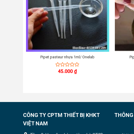
Pipet pasteur nhựa 1ml/ Onelab
Pi
45.000
₫
0
out
of
5
CÔNG TY CPTM THIẾT BỊ KHKT
THÔNG 
VIỆT NAM