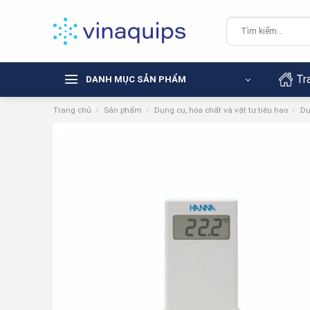
Chuyển
đến
Tìm
kiếm:
nội
dung
Tr
DANH MỤC SẢN PHẨM
Trang chủ
/
Sản phẩm
/
Dụng cụ, hóa chất và vật tư tiêu hao
/
Dụ