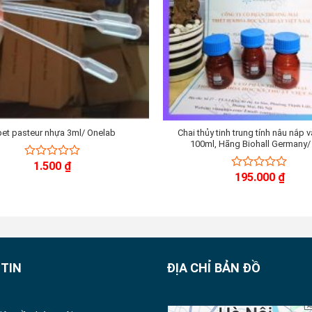
pet pasteur nhựa 3ml/ Onelab
Chai thủy tinh trung tính nâu nắp 
100ml, Hãng Biohall Germany/
1.500
₫
0
195.000
₫
out
0
of
out
5
of
5
TIN
ĐỊA CHỈ BẢN ĐỒ