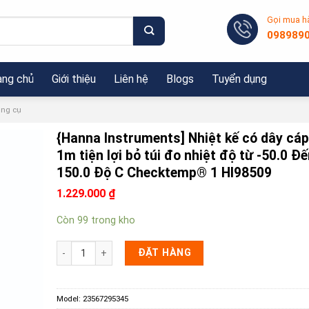
Gọi mua h
098989
ang chủ
Giới thiệu
Liên hệ
Blogs
Tuyển dụng
ng cụ
{Hanna Instruments] Nhiệt kế có dây cáp
1m tiện lợi bỏ túi đo nhiệt độ từ -50.0 Đ
150.0 Độ C Checktemp® 1 HI98509
1.229.000
₫
Còn 99 trong kho
{Hanna Instruments] Nhiệt kế có dây cáp dài 1m tiện lợi 
ĐẶT HÀNG
Model:
23567295345