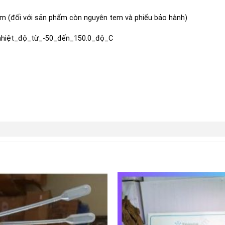
èm (đối với sản phẩm còn nguyên tem và phiếu bảo hành)
nhiệt_độ_từ_-50_đến_150.0_độ_C