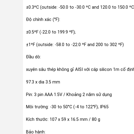
±0.3ºC (outside: -50.0 to -30.0 ºC and 120.0 to 150.0 ºC
Độ chính xác (°F):
±0.5ºF (-22.0 to 199.9 ºF);
±1ºF (outside: -58.0 to -22.0 ºF and 200 to 302 ºF)
Đầu dò:
xuyên sâu thép không gỉ AISI với cáp silicon 1m cố đị
97.3 x dia 3.5 mm
Pin: 3 pin AAA 1.5V / Khoảng 2 năm sử dụng
Môi trường: -30 to 50°C (-4 to 122°F); IP65
Kích thước: 107 x 59 x 16.5 mm / 80 g
Bảo hành: