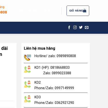
àng
ĐĂNG NHẬP / ĐĂNG KÝ
GIỎ HÀNG
0808
 dài
Liên hệ mua hàng
ến
Hotline/ zalo: 0989890808
KD1 (HP): 0818668833
Zalo: 0899023388
KD2
bỏ túi đo nhiệt độ từ -50.0 Đến 150.0 Độ C Checktemp® 1 HI98509 số lượ
Phone/Zalo: 0997149999
KD3
Phone/Zalo: 0362921290