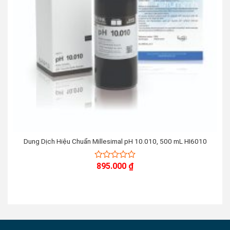
Dung Dịch Hiệu Chuẩn Millesimal pH 10.010, 500 mL HI6010
895.000
₫
0
out
of
5