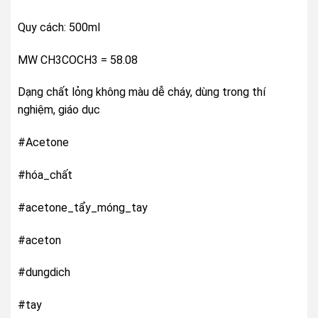
Quy cách: 500ml
MW CH3COCH3 = 58.08
Dạng chất lỏng không màu dễ cháy, dùng trong thí
nghiệm, giáo dục
#Acetone
#hóa_chất
#acetone_tẩy_móng_tay
#aceton
#dungdich
#tay