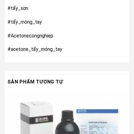
#tẩy_sơn
#tẩy_móng_tay
#Acetonecongnghiep
#acetone_tẩy_móng_tay
SẢN PHẨM TƯƠNG TỰ