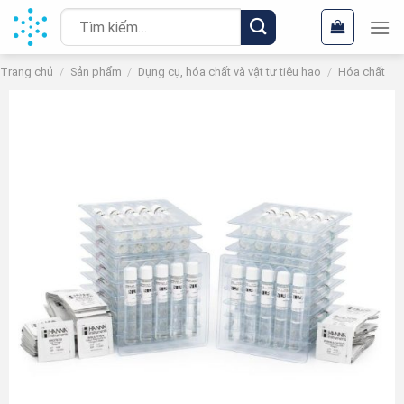
Chuyển
Tìm
đến
kiếm:
nội
Trang chủ
/
Sản phẩm
/
Dụng cụ, hóa chất và vật tư tiêu hao
/
Hóa chất
dung