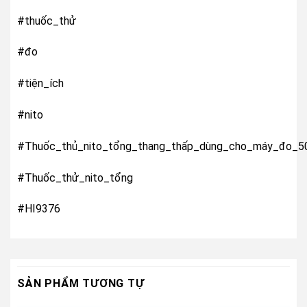
#thuốc_thử
#đo
#tiện_ích
#nito
#Thuốc_thủ_nito_tổng_thang_thấp_dùng_cho_máy_đo_5
#Thuốc_thử_nito_tổng
#HI9376
SẢN PHẨM TƯƠNG TỰ