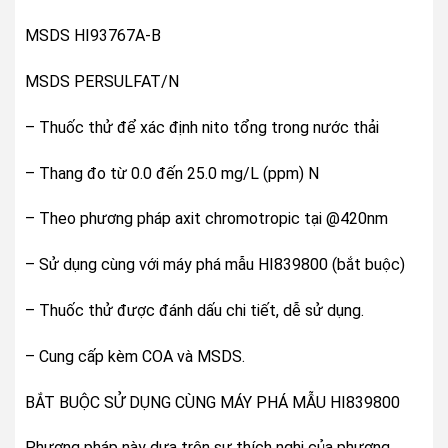
MSDS HI93767A-B
MSDS PERSULFAT/N
– Thuốc thử để xác định nito tổng trong nước thải
– Thang đo từ 0.0 đến 25.0 mg/L (ppm) N
– Theo phương pháp axit chromotropic tại @420nm
– Sử dụng cùng với máy phá mẫu HI839800 (bắt buộc)
– Thuốc thử được đánh dấu chi tiết, dễ sử dụng.
– Cung cấp kèm COA và MSDS.
BẮT BUỘC SỬ DỤNG CÙNG MÁY PHÁ MẪU HI839800
Phương pháp này dựa trên sự thích nghi của phương