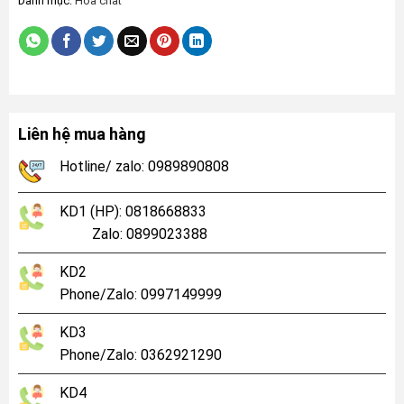
Danh mục:
Hóa chất
Liên hệ mua hàng
Hotline/ zalo: 0989890808
KD1 (HP): 0818668833
Zalo: 0899023388
KD2
Phone/Zalo: 0997149999
KD3
Phone/Zalo: 0362921290
KD4