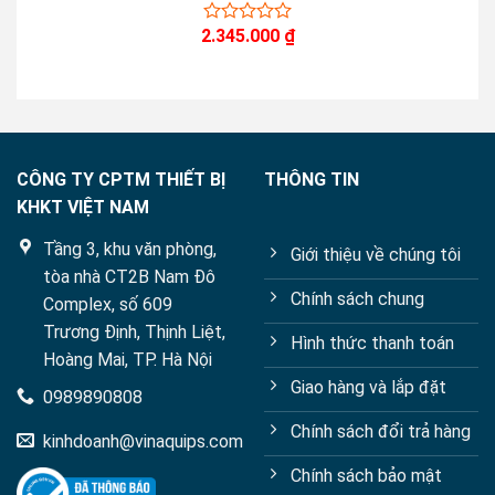
2.345.000
₫
0
out
of
5
CÔNG TY CPTM THIẾT BỊ
THÔNG TIN
KHKT VIỆT NAM
Tầng 3, khu văn phòng,
Giới thiệu về chúng tôi
tòa nhà CT2B Nam Đô
Chính sách chung
Complex, số 609
Trương Định, Thịnh Liệt,
Hình thức thanh toán
Hoàng Mai, TP. Hà Nội
Giao hàng và lắp đặt
0989890808
Chính sách đổi trả hàng
kinhdoanh@vinaquips.com
Chính sách bảo mật