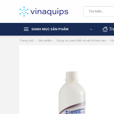
Chuyển
đến
Tìm
kiếm:
nội
dung
Tr
DANH MỤC SẢN PHẨM
Trang chủ
/
Sản phẩm
/
Dụng cụ, hóa chất và vật tư tiêu hao
/
Hó