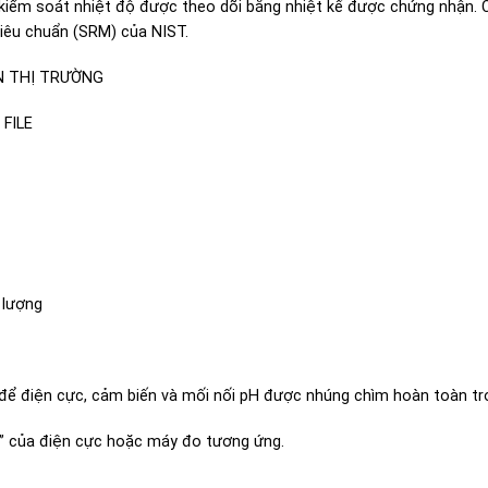
kiểm soát nhiệt độ được theo dõi bằng nhiệt kế được chứng nhận. C
tiêu chuẩn (SRM) của NIST.
N THỊ TRƯỜNG
FILE
 lượng
 để điện cực, cảm biến và mối nối pH được nhúng chìm hoàn toàn tr
” của điện cực hoặc máy đo tương ứng.