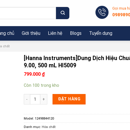
Gọi mua h
098989
ang chủ
Giới thiệu
Liên hệ
Blogs
Tuyển dụng
a chất
[Hanna Instruments]Dung Dịch Hiệu Chu
9.00, 500 mL HI5009
799.000
₫
Còn 100 trong kho
[Hanna Instruments]Dung Dịch Hiệu Chuẩn pH 9.00, 500 m
ĐẶT HÀNG
Model:
12498844120
Danh mục:
Hóa chất