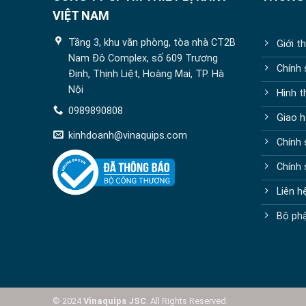
VIỆT NAM
Tầng 3, khu văn phòng, tòa nhà CT2B
Giới t
Nam Đô Complex, số 609 Trương
Chính
Định, Thịnh Liệt, Hoàng Mai, TP. Hà
Nội
Hình t
0989890808
Giao h
kinhdoanh@vinaquips.com
Chính 
Chính
Liên h
Bộ phậ
© 2024
Vinaquips JSC
. All Rights Reserved.