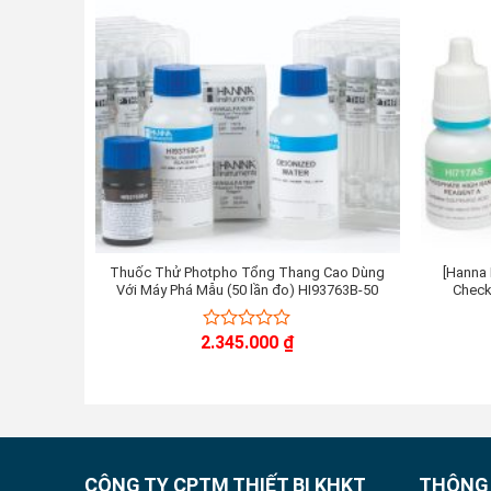
Thuốc Thử Photpho Tổng Thang Cao Dùng
[Hanna
Với Máy Phá Mẫu (50 lần đo) HI93763B-50
Check
2.345.000
₫
0
out
of
5
CÔNG TY CPTM THIẾT BỊ KHKT
THÔNG 