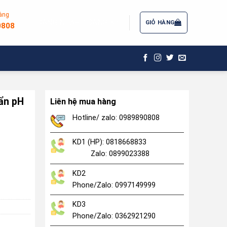
àng
ĐĂNG NHẬP / ĐĂNG KÝ
GIỎ HÀNG
0808
ẩn pH
Liên hệ mua hàng
Hotline/ zalo: 0989890808
KD1 (HP): 0818668833
Zalo: 0899023388
L HI5009 số lượng
KD2
Phone/Zalo: 0997149999
KD3
Phone/Zalo: 0362921290