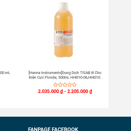
500 mL
[Hanna Instruments]Dung Dịch TISAB III Cho
Dung D
Điện Cực Floride, 500mL HI4010-06,HI4010-
µ
10,HI4010-10
Khoảng
2.035.000
₫
2.205.000
₫
0
–
giá:
out
từ
of
2.035.000 ₫
đến
5
2.205.000 ₫
FANPAGE FACEBOOK