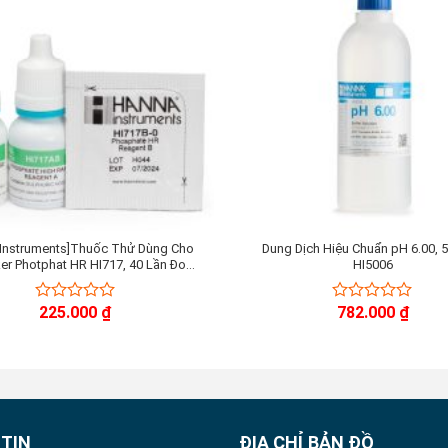
 Instruments]Thuốc Thử Dùng Cho
Dung Dịch Hiệu Chuẩn pH 6.00, 
er Photphat HR HI717, 40 Lần Đo
HI5006
HI717-25
225.000
₫
782.000
₫
0
0
out
out
of
of
5
5
TIN
ĐỊA CHỈ BẢN ĐỒ