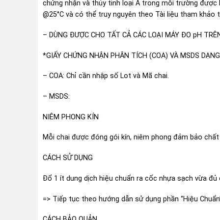
chứng nhận và thủy tinh loại A trong môi trường được 
@25°C và có thể truy nguyên theo Tài liệu tham khảo 
– DÙNG ĐƯỢC CHO TẤT CẢ CÁC LOẠI MÁY ĐO pH TRÊ
*GIẤY CHỨNG NHẬN PHÂN TÍCH (COA) VÀ MSDS DẠNG 
– COA: Chỉ cần nhập số Lot và Mã chai.
– MSDS:
NIÊM PHONG KÍN
Mỗi chai được đóng gói kín, niêm phong đảm bảo chất
CÁCH SỬ DỤNG
Đổ 1 ít dung dịch hiệu chuẩn ra cốc nhựa sạch vừa đủ
=> Tiếp tục theo hướng dẫn sử dụng phần “Hiệu Chuẩn
CÁCH BẢO QUẢN