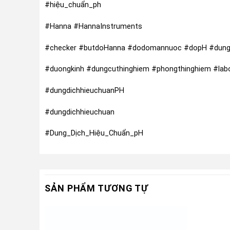
#hiệu_chuẩn_ph
#Hanna #HannaInstruments
#checker #butdoHanna #dodomannuoc #dopH #dung
#duongkinh #dungcuthinghiem #phongthinghiem #labor
#dungdichhieuchuanPH
#dungdichhieuchuan
#Dung_Dịch_Hiệu_Chuẩn_pH
SẢN PHẨM TƯƠNG TỰ