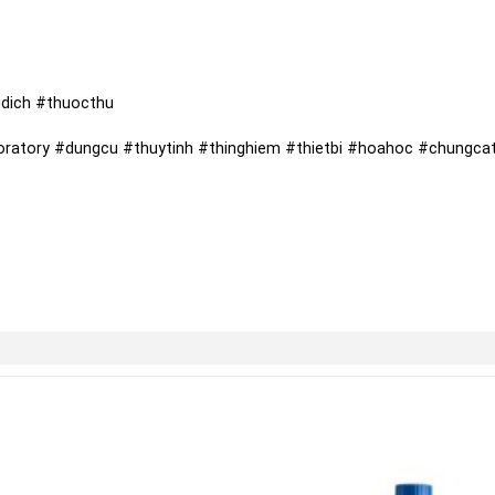
dich #thuocthu
atory #dungcu #thuytinh #thinghiem #thietbi #hoahoc #chungcat 