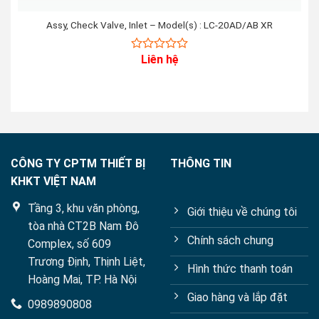
Assy, Check Valve, Inlet – Model(s) : LC-20AD/AB XR
Liên hệ
0
out
of
5
CÔNG TY CPTM THIẾT BỊ
THÔNG TIN
KHKT VIỆT NAM
Tầng 3, khu văn phòng,
Giới thiệu về chúng tôi
tòa nhà CT2B Nam Đô
Chính sách chung
Complex, số 609
Trương Định, Thịnh Liệt,
Hình thức thanh toán
Hoàng Mai, TP. Hà Nội
Giao hàng và lắp đặt
0989890808