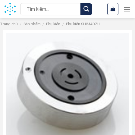
Chuyển
Tìm
đến
kiếm:
nội
Trang chủ
/
Sản phẩm
/
Phụ kiện
/
Phụ kiện SHIMADZU
dung