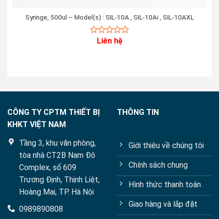
Syringe, 500ul – Model(s) : SIL-10A , SIL-10Ai , SIL-10AXL
Liên hệ
0
out
of
5
CÔNG TY CPTM THIẾT BỊ
THÔNG TIN
KHKT VIỆT NAM
Tầng 3, khu văn phòng,
Giới thiệu về chúng tôi
tòa nhà CT2B Nam Đô
Chính sách chung
Complex, số 609
Trương Định, Thịnh Liệt,
Hình thức thanh toán
Hoàng Mai, TP. Hà Nội
Giao hàng và lắp đặt
0989890808