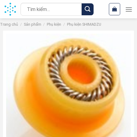
Chuyển
Tìm
đến
kiếm:
nội
Trang chủ
/
Sản phẩm
/
Phụ kiện
/
Phụ kiện SHIMADZU
dung