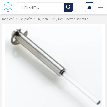
Chuyển
Tìm
đến
kiếm:
nội
Trang chủ
/
Sản phẩm
/
Phụ kiện
/
Phụ kiện Thermo Scientific
dung