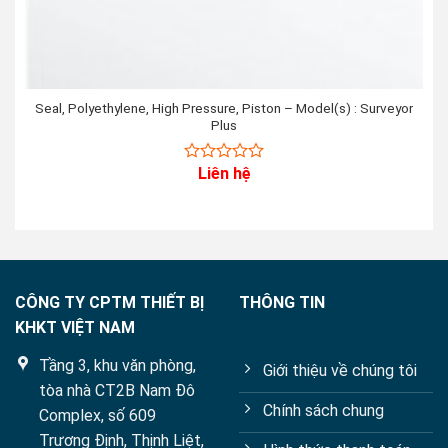
Seal, Polyethylene, High Pressure, Piston – Model(s) : Surveyor
Plus
Liên hệ
0
out
of
5
CÔNG TY CPTM THIẾT BỊ
THÔNG TIN
KHKT VIỆT NAM
Tầng 3, khu văn phòng,
Giới thiệu về chúng tôi
tòa nhà CT2B Nam Đô
Chính sách chung
Complex, số 609
Trương Định, Thịnh Liệt,