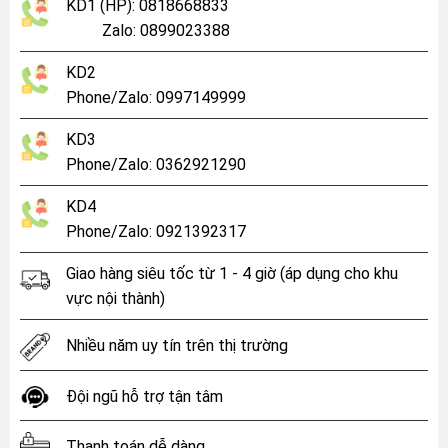
KD1 (HP): 0818668833
Zalo: 0899023388
KD2
Phone/Zalo: 0997149999
KD3
Phone/Zalo: 0362921290
KD4
Phone/Zalo: 0921392317
Giao hàng siêu tốc từ 1 - 4 giờ (áp dụng cho khu
vực nội thành)
Nhiều năm uy tín trên thị trường
Đội ngũ hỗ trợ tận tâm
Thanh toán dễ dàng