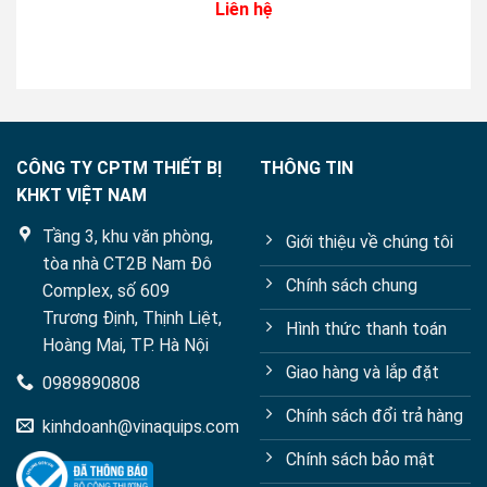
Liên hệ
0
out
of
5
CÔNG TY CPTM THIẾT BỊ
THÔNG TIN
KHKT VIỆT NAM
Tầng 3, khu văn phòng,
Giới thiệu về chúng tôi
tòa nhà CT2B Nam Đô
Chính sách chung
Complex, số 609
Trương Định, Thịnh Liệt,
Hình thức thanh toán
Hoàng Mai, TP. Hà Nội
Giao hàng và lắp đặt
0989890808
Chính sách đổi trả hàng
kinhdoanh@vinaquips.com
Chính sách bảo mật