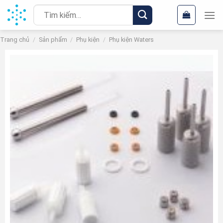
Chuyển
Tìm
đến
kiếm:
nội
Trang chủ
/
Sản phẩm
/
Phụ kiện
/
Phụ kiện Waters
dung