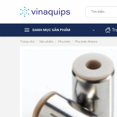
Chuyển
đến
Tìm
kiếm:
nội
dung
Tr
DANH MỤC SẢN PHẨM
Trang chủ
/
Sản phẩm
/
Phụ kiện
/
Phụ kiện Waters