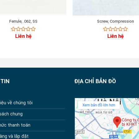
Ferrule, .062, SS
Screw, Compression
Liên hệ
Liên hệ
0
0
out
out
of
of
5
5
TIN
ĐỊA CHỈ BẢN ĐỒ
hiệu về chúng tôi
 sách chung
hức thanh toán
àng và lắp đặt