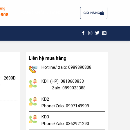
àng
ĐĂNG NHẬP / ĐĂNG KÝ
GIỎ HÀNG
0808
Liên hệ mua hàng
Hotline/ zalo: 0989890808
0 , 2690D
KD1 (HP): 0818668833
:
Zalo: 0899023388
KD2
Phone/Zalo: 0997149999
KD3
Phone/Zalo: 0362921290