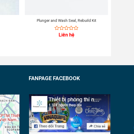
Plunger and Wash Seal, Rebuild Kit
Assy, Syr
Liên hệ
0
out
of
5
FANPAGE FACEBOOK