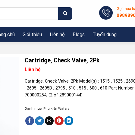
Gọi mua h
098989
ang chủ
Giới thiệu
Liên hệ
Blogs
Tuyển dụng
Cartridge, Check Valve, 2Pk
Liên hệ
Cartridge, Check Valve, 2Pk Model(s) : 1515 , 1525 , 269
, 2695 , 2695D , 2795 , 510 , 515 , 600 , 610 Part Number 
700000254, (2 of 289000144)
Danh mục:
Phụ kiện Waters