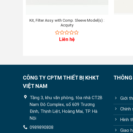
Kit, Filter Assy. with Comp. Sleeve Model(s) :
Acquity
Liên hệ
0
out
of
5
CÔNG TY CPTM THIẾT BỊ KHKT
THÔNG 
VIỆT NAM
Tầng 3, khu văn phòng, tòa nhà CT2B
Giới t
Nam Đô Complex, số 609 Trương
Chính
Định, Thịnh Liệt, Hoàng Mai, TP. Hà
Nội
Hình t
0989890808
Giao h