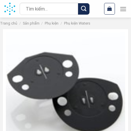
Chuyển
Tìm
đến
kiếm:
nội
Trang chủ
/
Sản phẩm
/
Phụ kiện
/
Phụ kiện Waters
dung