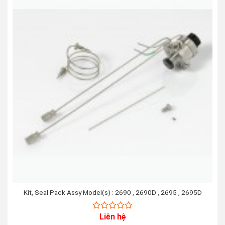
Kit, Seal Pack Assy Model(s) : 2690 , 2690D , 2695 , 2695D
Liên hệ
0
out