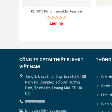
Kit, 1515 Performance Maintenance
Liên hệ
0
out
of
5
CÔNG TY CPTM THIẾT BỊ KHKT
THÔNG 
VIỆT NAM
Tầng 3, khu văn phòng, tòa nhà CT2B
Giới t
Nam Đô Complex, số 609 Trương
Chính
Định, Thịnh Liệt, Hoàng Mai, TP. Hà
Nội
Hình t
0989890808
Giao h
kinhdoanh@vinaquips.com