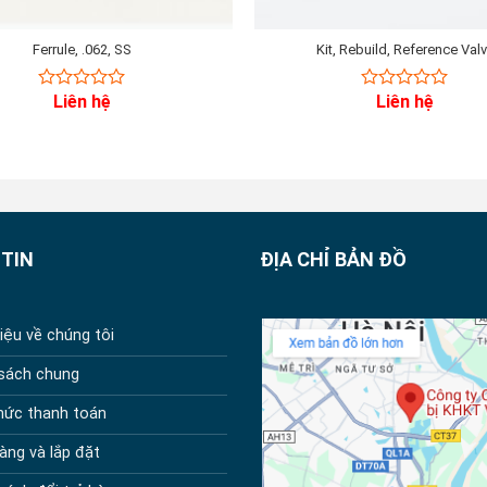
Ferrule, .062, SS
Kit, Rebuild, Reference Val
Liên hệ
Liên hệ
0
0
out
out
of
of
5
5
TIN
ĐỊA CHỈ BẢN ĐỒ
hiệu về chúng tôi
 sách chung
hức thanh toán
àng và lắp đặt