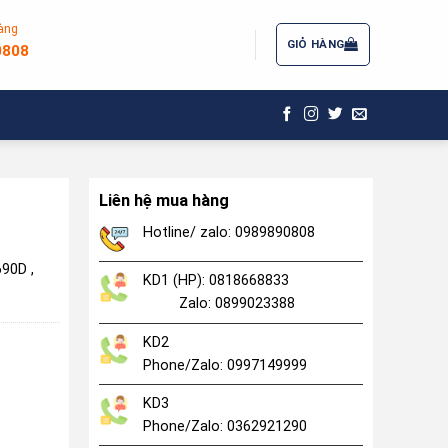
àng
ĐĂNG NHẬP / ĐĂNG KÝ
GIỎ HÀNG
0808
Liên hệ mua hàng
Hotline/ zalo: 0989890808
690D ,
KD1 (HP): 0818668833
Zalo: 0899023388
KD2
Phone/Zalo: 0997149999
KD3
Phone/Zalo: 0362921290