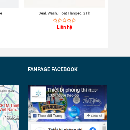
ve
Seal, Wash, Float Flanged, 2 Pk
Liên hệ
0
out
of
5
FANPAGE FACEBOOK