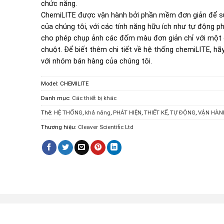
chức năng.
ChemiLITE được vận hành bởi phần mềm đơn giản để s
của chúng tôi, với các tính năng hữu ích như tự động p
cho phép chụp ảnh các đốm màu đơn giản chỉ với một
chuột. Để biết thêm chi tiết về hệ thống chemiLITE, hãy
với nhóm bán hàng của chúng tôi.
Model:
CHEMILITE
Danh mục:
Các thiết bị khác
Thẻ:
HỆ THỐNG
,
khả năng
,
PHÁT HIỆN
,
THIẾT KẾ
,
TỰ ĐỘNG
,
VẬN HÀN
Thương hiệu:
Cleaver Scientific Ltd