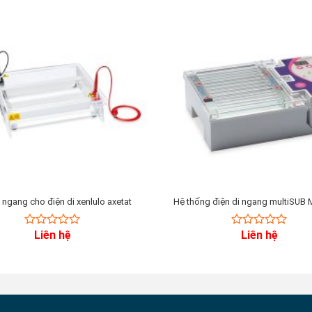
i ngang cho điện di xenlulo axetat
Hệ thống điện di ngang multiSUB 
Liên hệ
Liên hệ
0
0
out
out
of
of
5
5