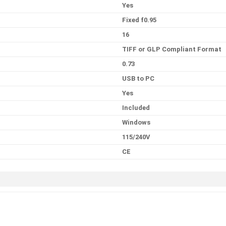
Yes
Fixed f0.95
16
TIFF or GLP Compliant Format
0.73
USB to PC
Yes
Included
Windows
115/240V
CE