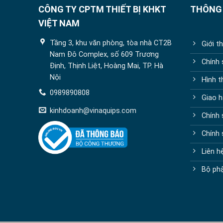
CÔNG TY CPTM THIẾT BỊ KHKT
THÔNG 
VIỆT NAM
Tầng 3, khu văn phòng, tòa nhà CT2B
Giới t
Nam Đô Complex, số 609 Trương
Chính
Định, Thịnh Liệt, Hoàng Mai, TP. Hà
Nội
Hình t
0989890808
Giao h
kinhdoanh@vinaquips.com
Chính 
Chính
Liên h
Bộ phậ