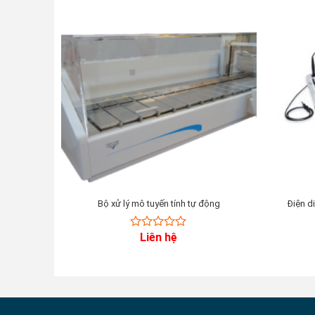
Bộ xử lý mô tuyến tính tự động
Điện d
Liên hệ
0
out
of
5