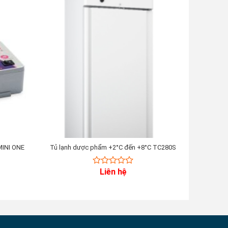
MINI ONE
Tủ lạnh dược phẩm +2°C đến +8°C TC280S
Máy xử 
Liên hệ
0
out
of
5