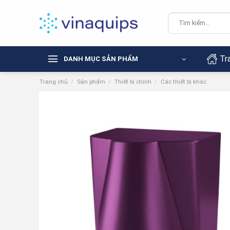
Chuyển
đến
Tìm
kiếm:
nội
dung
Tr
DANH MỤC SẢN PHẨM
Trang chủ
/
Sản phẩm
/
Thiết bị chính
/
Các thiết bị khác