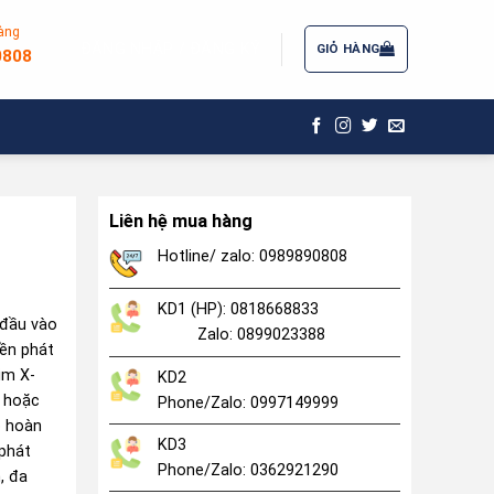
àng
ĐĂNG NHẬP / ĐĂNG KÝ
GIỎ HÀNG
0808
Liên hệ mua hàng
Hotline/ zalo: 0989890808
KD1 (HP): 0818668833
 đầu vào
Zalo: 0899023388
nền phát
im X-
KD2
m hoặc
Phone/Zalo: 0997149999
ó hoàn
KD3
 phát
Phone/Zalo: 0362921290
, đa