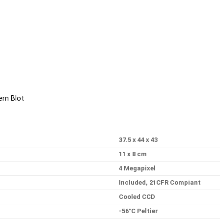
rn Blot
37.5 x 44 x 43
11 x 8 cm
4 Megapixel
Included, 21CFR Compiant
Cooled CCD
-56°C Peltier