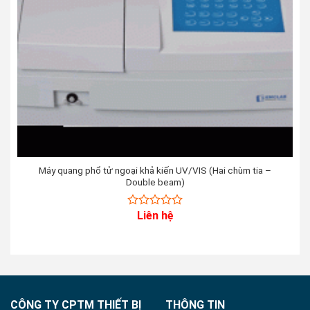
Máy quang phổ tử ngoại khả kiến UV/VIS (Hai chùm tia –
Double beam)
Liên hệ
0
out
of
5
CÔNG TY CPTM THIẾT BỊ
THÔNG TIN