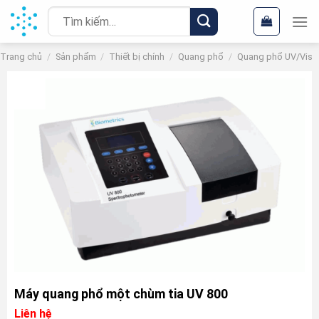
Chuyển
Tìm
đến
kiếm:
nội
Trang chủ
/
Sản phẩm
/
Thiết bị chính
/
Quang phổ
/
Quang phổ UV/Vis
dung
Máy quang phổ một chùm tia UV 800
Liên hệ