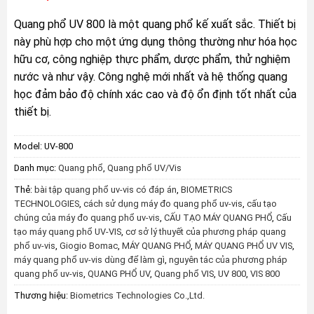
Quang phổ UV 800 là một quang phổ kế xuất sắc. Thiết bị
này phù hợp cho một ứng dụng thông thường như hóa học
hữu cơ, công nghiệp thực phẩm, dược phẩm, thử nghiệm
nước và như vậy. Công nghệ mới nhất và hệ thống quang
học đảm bảo độ chính xác cao và độ ổn định tốt nhất của
thiết bị.
Model:
UV-800
Danh mục:
Quang phổ
,
Quang phổ UV/Vis
Thẻ:
bài tập quang phổ uv-vis có đáp án
,
BIOMETRICS
TECHNOLOGIES
,
cách sử dụng máy đo quang phổ uv-vis
,
cấu tạo
chúng của máy đo quang phổ uv-vis
,
CẤU TẠO MÁY QUANG PHỔ
,
Cấu
tạo máy quang phổ UV-VIS
,
cơ sở lý thuyết của phương pháp quang
phổ uv-vis
,
Giogio Bomac
,
MÁY QUANG PHỔ
,
MÁY QUANG PHỔ UV VIS
,
máy quang phổ uv-vis dùng để làm gì
,
nguyên tác của phương pháp
quang phổ uv-vis
,
QUANG PHỔ UV
,
Quang phổ VIS
,
UV 800
,
VIS 800
Thương hiệu:
Biometrics Technologies Co.,Ltd.