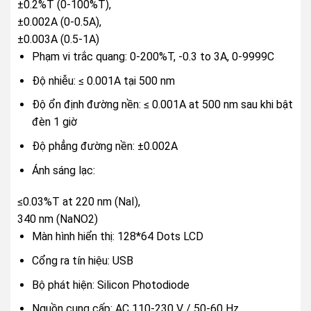
±0.2%T (0-100%T),
±0.002A (0-0.5A),
±0.003A (0.5-1A)
Phạm vi trắc quang: 0-200%T, -0.3 to 3A, 0-9999C
Độ nhiễu: ≤ 0.001A tại 500 nm
Độ ổn định đường nền: ≤ 0.001A at 500 nm sau khi bật
đèn 1 giờ
Độ phẳng đường nền: ±0.002A
Ánh sáng lạc:
≤0.03%T at 220 nm (NaI),
340 nm (NaNO2)
Màn hình hiển thị: 128*64 Dots LCD
Cổng ra tín hiệu: USB
Bộ phát hiện: Silicon Photodiode
Nguồn cung cấp: AC 110-230 V / 50-60 Hz