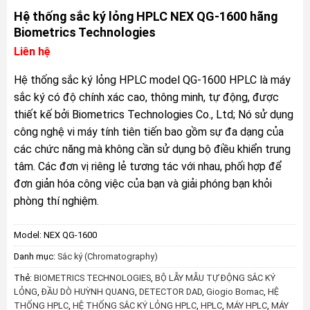
Hệ thống sắc ký lỏng HPLC NEX QG-1600 hãng
Biometrics Technologies
Liên hệ
Hệ thống sắc ký lỏng HPLC model QG-1600 HPLC là máy
sắc ký có độ chính xác cao, thông minh, tự động, được
thiết kế bởi Biometrics Technologies Co., Ltd; Nó sử dụng
công nghệ vi máy tính tiên tiến bao gồm sự đa dạng của
các chức năng mà không cần sử dụng bộ điều khiển trung
tâm. Các đơn vị riêng lẻ tương tác với nhau, phối hợp để
đơn giản hóa công việc của bạn và giải phóng bạn khỏi
phòng thí nghiệm.
Model:
NEX QG-1600
Danh mục:
Sắc ký (Chromatography)
Thẻ:
BIOMETRICS TECHNOLOGIES
,
BỘ LẪY MẪU TỰ ĐỘNG SẮC KÝ
LỎNG
,
ĐẦU DÒ HUỲNH QUANG
,
DETECTOR DAD
,
Giogio Bomac
,
HỆ
THỐNG HPLC
,
HỆ THỐNG SẮC KÝ LỎNG HPLC
,
HPLC
,
MÁY HPLC
,
MÁY