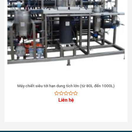
Máy chiết siêu tới hạn dung tích lớn (từ 80L đến 1000L)
Liên hệ
0
out
of
5