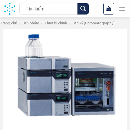
Chuyển
Tìm
đến
kiếm:
nội
Trang chủ
/
Sản phẩm
/
Thiết bị chính
/
Sắc ký (Chromatography)
dung