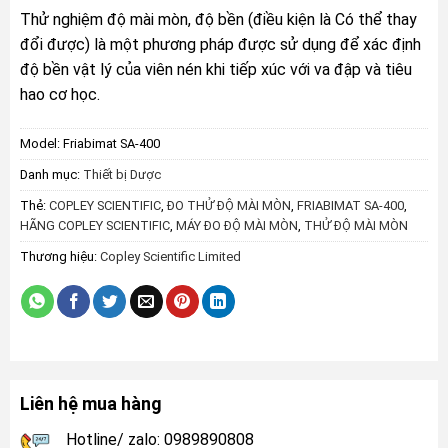
Thử nghiệm độ mài mòn, độ bền (điều kiện là Có thể thay
đổi được) là một phương pháp được sử dụng để xác định
độ bền vật lý của viên nén khi tiếp xúc với va đập và tiêu
hao cơ học.
Model:
Friabimat SA-400
Danh mục:
Thiết bị Dược
Thẻ:
COPLEY SCIENTIFIC
,
ĐO THỬ ĐỘ MÀI MÒN
,
FRIABIMAT SA-400
,
HÃNG COPLEY SCIENTIFIC
,
MÁY ĐO ĐỘ MÀI MÒN
,
THỬ ĐỘ MÀI MÒN
Thương hiệu:
Copley Scientific Limited
Liên hệ mua hàng
Hotline/ zalo: 0989890808