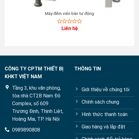
Máy đếm viên bán tự động
Liên hệ
0
out
of
5
CÔNG TY CPTM THIẾT BỊ
THÔNG TIN
KHKT VIỆT NAM
Tầng 3, khu văn phòng,
Giới thiệu về chúng tôi
tòa nhà CT2B Nam Đô
Chính sách chung
Complex, số 609
Trương Định, Thịnh Liệt,
Hình thức thanh toán
Hoàng Mai, TP. Hà Nội
Giao hàng và lắp đặt
0989890808