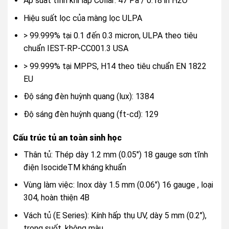
Áp suất tĩnh khi lắp Collar: 47 Pa / 0.18 in H2O
Hiệu suất lọc của màng lọc ULPA
> 99.999% tại 0.1 đến 0.3 micron, ULPA theo tiêu
chuẩn IEST-RP-CC001.3 USA
> 99.999% tại MPPS, H14 theo tiêu chuẩn EN 1822
EU
Độ sáng đèn huỳnh quang (lux): 1384
Độ sáng đèn huỳnh quang (ft-cd): 129
Cấu trúc tủ an toàn sinh học
Thân tủ: Thép dày 1.2 mm (0.05″) 18 gauge sơn tĩnh
điện IsocideTM kháng khuẩn
Vùng làm việc: Inox dày 1.5 mm (0.06″) 16 gauge , loại
304, hoàn thiện 4B
Vách tủ (E Series): Kính hấp thụ UV, dày 5 mm (0.2″),
trong suốt, không màu