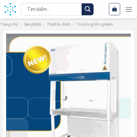
Chuyển
Tìm
đến
kiếm:
nội
Trang chủ
/
Sản phẩm
/
Thiết bị chính
/
Tủ phòng thí nghiệm
dung