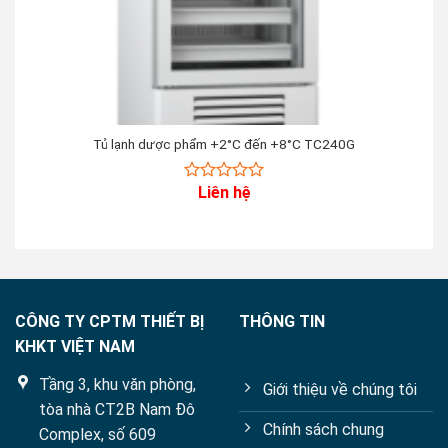
Tủ lạnh dược phẩm +2°C đến +8°C TC240G
Liên hệ
0
out
of
5
CÔNG TY CPTM THIẾT BỊ
THÔNG TIN
KHKT VIỆT NAM
Tầng 3, khu văn phòng,
Giới thiệu về chúng tôi
tòa nhà CT2B Nam Đô
Chính sách chung
Complex, số 609